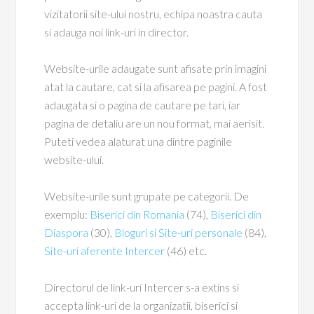
vizitatorii site-ului nostru, echipa noastra cauta
si adauga noi link-uri in director.
Website-urile adaugate sunt afisate prin imagini
atat la cautare, cat si la afisarea pe pagini. A fost
adaugata si o pagina de cautare pe tari, iar
pagina de detaliu are un nou format, mai aerisit.
Puteti vedea alaturat una dintre paginile
website-ului.
Website-urile sunt grupate pe categorii. De
exemplu:
Biserici din Romania
(74),
Biserici din
Diaspora
(30),
Bloguri si Site-uri personale
(84),
Site-uri aferente Intercer
(46) etc.
Directorul de link-uri Intercer s-a extins si
accepta link-uri de la organizatii, biserici si