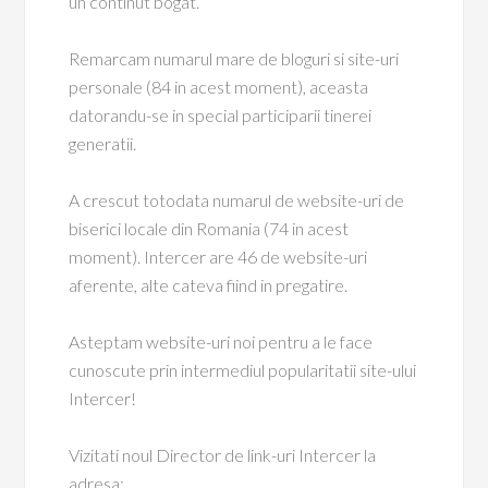
un continut bogat.
Remarcam numarul mare de bloguri si site-uri
personale (84 in acest moment), aceasta
datorandu-se in special participarii tinerei
generatii.
A crescut totodata numarul de website-uri de
biserici locale din Romania (74 in acest
moment). Intercer are 46 de website-uri
aferente, alte cateva fiind in pregatire.
Asteptam website-uri noi pentru a le face
cunoscute prin intermediul popularitatii site-ului
Intercer!
Vizitati noul Director de link-uri Intercer la
adresa: