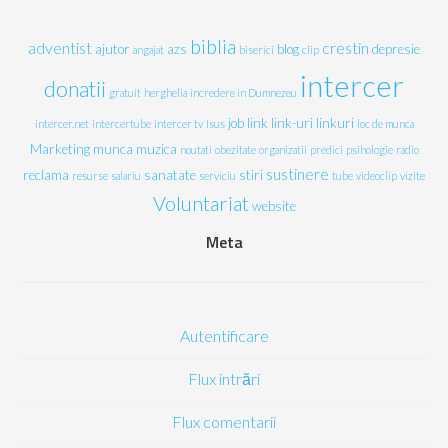
biblia
adventist
crestin
ajutor
azs
blog
depresie
angajat
biserici
clip
intercer
donatii
gratuit
herghelia
incredere in Dumnezeu
job
link
link-uri
linkuri
intercer.net
intercertube
intercer tv
Isus
loc de munca
Marketing
munca
muzica
noutati
obezitate
organizatii
predici
psihologie
radio
sustinere
reclama
sanatate
stiri
resurse
salariu
serviciu
tube
videoclip
vizite
Voluntariat
website
Meta
Autentificare
Flux intrări
Flux comentarii