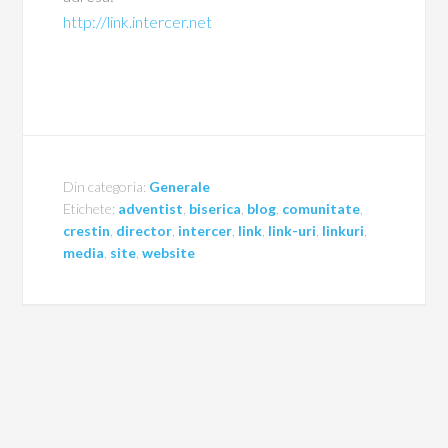
http://link.intercer.net
Din categoria:
Generale
Etichete:
adventist
,
biserica
,
blog
,
comunitate
,
crestin
,
director
,
intercer
,
link
,
link-uri
,
linkuri
,
media
,
site
,
website