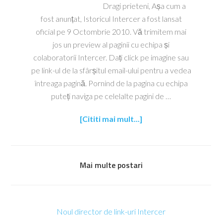
Dragi prieteni, Așa cum a
fost anunțat, Istoricul Intercer a fost lansat
oficial pe 9 Octombrie 2010. Vă trimitem mai
jos un preview al paginii cu echipa și
colaboratorii Intercer. Dați click pe imagine sau
pe link-ul de la sfârșitul email-ului pentru a vedea
întreaga pagină. Pornind de la pagina cu echipa
puteți naviga pe celelalte pagini de …
[Cititi mai mult...]
Mai multe postari
Noul director de link-uri Intercer