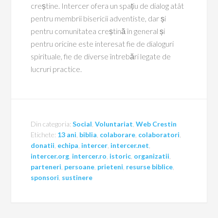
creștine. Intercer ofera un spațiu de dialog atât
pentru membrii bisericii adventiste, dar și
pentru comunitatea creștină în general și
pentru oricine este interesat fie de dialoguri
spirituale, fie de diverse întrebări legate de
lucruri practice.
Din categoria:
Social
,
Voluntariat
,
Web Crestin
Etichete:
13 ani
,
biblia
,
colaborare
,
colaboratori
,
donatii
,
echipa
,
intercer
,
intercer.net
,
intercer.org
,
intercer.ro
,
istoric
,
organizatii
,
parteneri
,
persoane
,
prieteni
,
resurse biblice
,
sponsori
,
sustinere