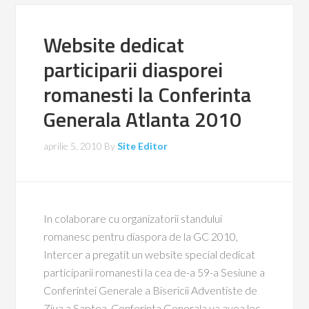
Website dedicat
participarii diasporei
romanesti la Conferinta
Generala Atlanta 2010
aprilie 5, 2010
By
Site Editor
In colaborare cu organizatorii standului
romanesc pentru diaspora de la GC 2010,
Intercer a pregatit un website special dedicat
participarii romanesti la cea de-a 59-a Sesiune a
Conferintei Generale a Bisericii Adventiste de
Ziua a Saptea. Conferinta Generala va avea loc