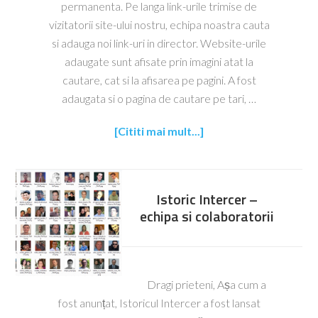
permanenta. Pe langa link-urile trimise de
vizitatorii site-ului nostru, echipa noastra cauta
si adauga noi link-uri in director. Website-urile
adaugate sunt afisate prin imagini atat la
cautare, cat si la afisarea pe pagini. A fost
adaugata si o pagina de cautare pe tari, …
[Cititi mai mult...]
Istoric Intercer –
echipa si colaboratorii
Dragi prieteni, Așa cum a
fost anunțat, Istoricul Intercer a fost lansat