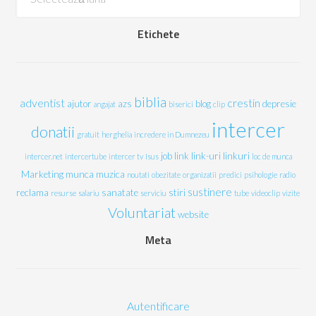
Etichete
biblia
adventist
crestin
ajutor
azs
blog
depresie
angajat
biserici
clip
intercer
donatii
gratuit
herghelia
incredere in Dumnezeu
job
link
link-uri
linkuri
intercer.net
intercertube
intercer tv
Isus
loc de munca
Marketing
munca
muzica
noutati
obezitate
organizatii
predici
psihologie
radio
sustinere
reclama
sanatate
stiri
resurse
salariu
serviciu
tube
videoclip
vizite
Voluntariat
website
Meta
Autentificare