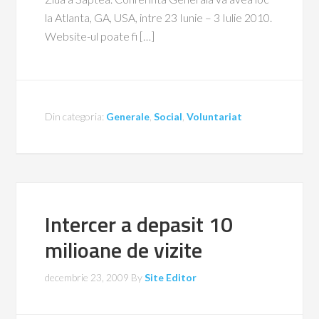
la Atlanta, GA, USA, intre 23 Iunie – 3 Iulie 2010.
Website-ul poate fi […]
Din categoria:
Generale
,
Social
,
Voluntariat
Intercer a depasit 10
milioane de vizite
decembrie 23, 2009
By
Site Editor