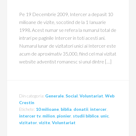
Pe 19 Decembrie 2009, Intercer a depasit 10
milioane de vizite, socotind de la 1 Ianuarie
1998. Acest numar se refera la numarul total de
intrari pe paginile Intercer in toti acesti ani.
Numarul lunar de vizitatori unici ai Intercer este
acum de aproximativ 35,000, fiind cel mai vizitat
website adventist romanesc si unul dintre […]
Din categoria:
Generale
,
Social
,
Voluntariat
,
Web
Crestin
Etichete:
10 milioane
,
biblia
,
donatii
,
intercer
,
intercer tv
,
milion
,
pionier
,
studii biblice
,
unic
,
vizitator
,
vizite
,
Voluntariat