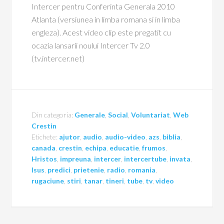
Intercer pentru Conferinta Generala 2010
Atlanta (versiunea in limba romana si in limba
engleza). Acest video clip este pregatit cu
ocazia lansarii noului Intercer Tv 2.0
(tv.intercer.net)
Din categoria:
Generale
,
Social
,
Voluntariat
,
Web
Crestin
Etichete:
ajutor
,
audio
,
audio-video
,
azs
,
biblia
,
canada
,
crestin
,
echipa
,
educatie
,
frumos
,
Hristos
,
impreuna
,
intercer
,
intercertube
,
invata
,
Isus
,
predici
,
prietenie
,
radio
,
romania
,
rugaciune
,
stiri
,
tanar
,
tineri
,
tube
,
tv
,
video