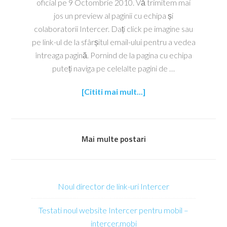
oficial pe 9 Octombrie 2010. Vă trimitem mai
jos un preview al paginii cu echipa și
colaboratorii Intercer. Dați click pe imagine sau
pe link-ul de la sfârșitul email-ului pentru a vedea
întreaga pagină. Pornind de la pagina cu echipa
puteți naviga pe celelalte pagini de …
[Cititi mai mult...]
Mai multe postari
Noul director de link-uri Intercer
Testati noul website Intercer pentru mobil –
intercer.mobi