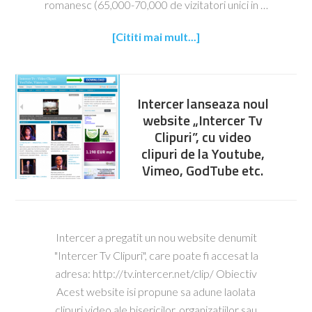
romanesc (65,000-70,000 de vizitatori unici in …
[Cititi mai mult...]
Intercer lanseaza noul
website „Intercer Tv
Clipuri”, cu video
clipuri de la Youtube,
Vimeo, GodTube etc.
Intercer a pregatit un nou website denumit
"Intercer Tv Clipuri", care poate fi accesat la
adresa: http://tv.intercer.net/clip/ Obiectiv
Acest website isi propune sa adune laolata
clipuri video ale bisericilor, organizatiilor sau