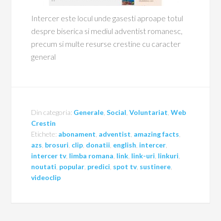
Intercer este locul unde gasesti aproape totul
despre biserica si mediul adventist romanesc,
precum si multe resurse crestine cu caracter
general
Din categoria:
Generale
,
Social
,
Voluntariat
,
Web
Crestin
Etichete:
abonament
,
adventist
,
amazing facts
,
azs
,
brosuri
,
clip
,
donatii
,
english
,
intercer
,
intercer tv
,
limba romana
,
link
,
link-uri
,
linkuri
,
noutati
,
popular
,
predici
,
spot tv
,
sustinere
,
videoclip