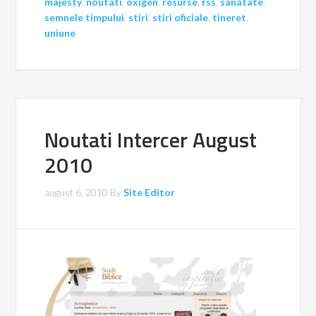
majesty
,
noutati
,
oxigen
,
resurse
,
rss
,
sanatate
,
semnele timpului
,
stiri
,
stiri oficiale
,
tineret
,
uniune
Noutati Intercer August
2010
august 6, 2010
By
Site Editor