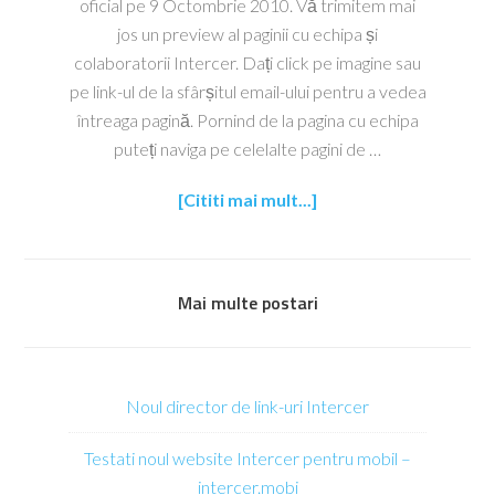
oficial pe 9 Octombrie 2010. Vă trimitem mai
jos un preview al paginii cu echipa și
colaboratorii Intercer. Dați click pe imagine sau
pe link-ul de la sfârșitul email-ului pentru a vedea
întreaga pagină. Pornind de la pagina cu echipa
puteți naviga pe celelalte pagini de …
[Cititi mai mult...]
Mai multe postari
Noul director de link-uri Intercer
Testati noul website Intercer pentru mobil –
intercer.mobi