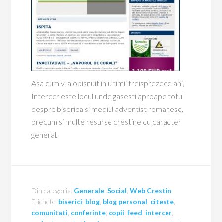
Asa cum v-a obisnuit in ultimii treisprezece ani,
Intercer este locul unde gasesti aproape totul
despre biserica si mediul adventist romanesc,
precum si multe resurse crestine cu caracter
general.
Din categoria:
Generale
,
Social
,
Web Crestin
Etichete:
biserici
,
blog
,
blog personal
,
citeste
,
comunitati
,
conferinte
,
copii
,
feed
,
intercer
,