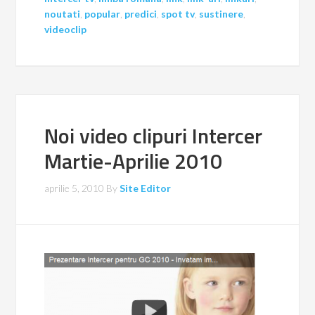
noutati
,
popular
,
predici
,
spot tv
,
sustinere
,
videoclip
Noi video clipuri Intercer
Martie-Aprilie 2010
aprilie 5, 2010
By
Site Editor