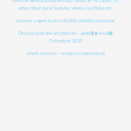
Intercer lanseaza noul website „Intercer Tv Clipuri”, cu
video clipuri de la Youtube, Vimeo, GodTube etc.
Intercer a ajuns la circa 60,000 vizitatori unici lunar
Directorul de link-uri Intercer – analiză și noutăți,
Octombrie 2010
Istoric Intercer – echipa si colaboratorii