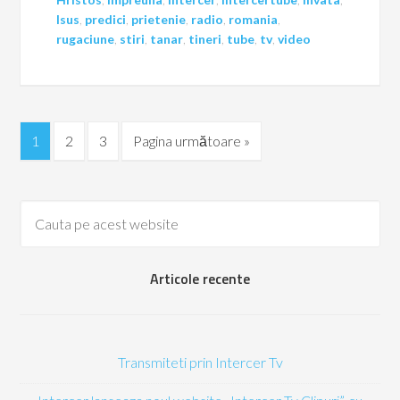
Isus
,
predici
,
prietenie
,
radio
,
romania
,
rugaciune
,
stiri
,
tanar
,
tineri
,
tube
,
tv
,
video
1
2
3
Pagina următoare »
Articole recente
Transmiteti prin Intercer Tv