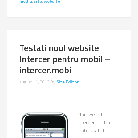
media
,
site
,
website
Testati noul website
Intercer pentru mobil –
intercer.mobi
august 11, 2010
By
Site Editor
Noul website
Intercer pentru
mobil poate fi