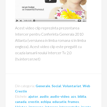
Acest video clip reprezinta prezentarea
Intercer pentru Conferinta Generala 2010
Atlanta (versiunea in limba romana si in limba
engleza). Acest video clip este pregatit cu
ocazia lansarii noului Intercer Tv 2.0
(tv.intercer.net)
Din categoria:
Generale
,
Social
,
Voluntariat
,
Web
Crestin
Etichete:
ajutor
,
audio
,
audio-video
,
azs
,
biblia
,
canada
,
crestin
,
echipa
,
educatie
,
frumos
,
Hristos
,
impreuna
,
intercer
,
intercertube
,
invata
,