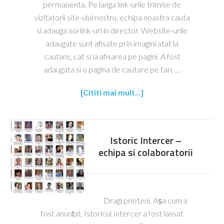
permanenta. Pe langa link-urile trimise de
vizitatorii site-ului nostru, echipa noastra cauta
si adauga noi link-uri in director. Website-urile
adaugate sunt afisate prin imagini atat la
cautare, cat si la afisarea pe pagini. A fost
adaugata si o pagina de cautare pe tari, …
[Cititi mai mult...]
Istoric Intercer –
echipa si colaboratorii
Dragi prieteni, Așa cum a
fost anunțat, Istoricul Intercer a fost lansat