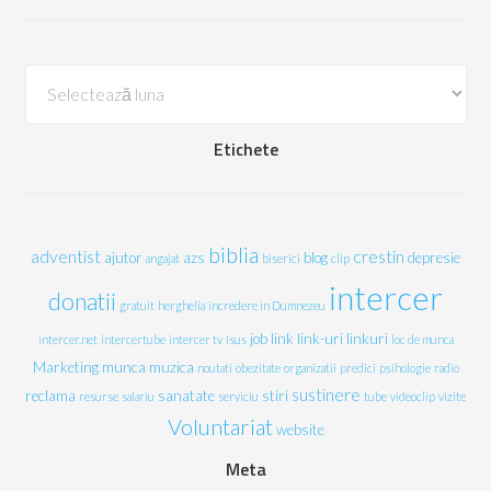
Arhive
Etichete
biblia
adventist
crestin
ajutor
azs
blog
depresie
angajat
biserici
clip
intercer
donatii
gratuit
herghelia
incredere in Dumnezeu
job
link
link-uri
linkuri
intercer.net
intercertube
intercer tv
Isus
loc de munca
Marketing
munca
muzica
noutati
obezitate
organizatii
predici
psihologie
radio
sustinere
reclama
sanatate
stiri
resurse
salariu
serviciu
tube
videoclip
vizite
Voluntariat
website
Meta