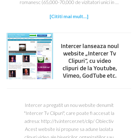
romanesc (65,000-70,000 de vizitatori unici in …
[Cititi mai mult...]
Intercer lanseaza noul
website „Intercer Tv
Clipuri”, cu video
clipuri de la Youtube,
Vimeo, GodTube etc.
Intercer a pregatit un nou website denumit
"Intercer Tv Clipuri", care poate fi accesat la
adresa: http://tv.intercer.net/clip/ Obiectiv
Acest website isi propune sa adune laolata
clipuri video ale bisericilor, organizatiilor sau