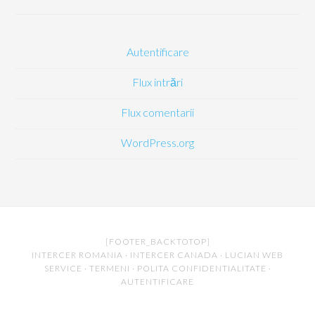
Autentificare
Flux intrări
Flux comentarii
WordPress.org
[FOOTER_BACKTOTOP]
INTERCER ROMANIA
·
INTERCER CANADA
·
LUCIAN WEB
SERVICE
·
TERMENI
·
POLITA CONFIDENTIALITATE
·
AUTENTIFICARE