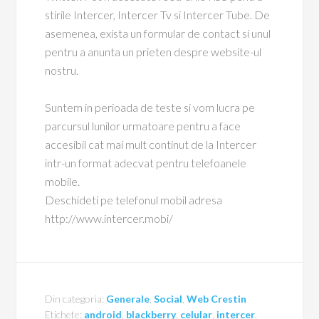
stirile Intercer, Intercer Tv si Intercer Tube. De
asemenea, exista un formular de contact si unul
pentru a anunta un prieten despre website-ul
nostru.
Suntem in perioada de teste si vom lucra pe
parcursul lunilor urmatoare pentru a face
accesibil cat mai mult continut de la Intercer
intr-un format adecvat pentru telefoanele
mobile.
Deschideti pe telefonul mobil adresa
http://www.intercer.mobi/
Din categoria:
Generale
,
Social
,
Web Crestin
Etichete:
android
,
blackberry
,
celular
,
intercer
,