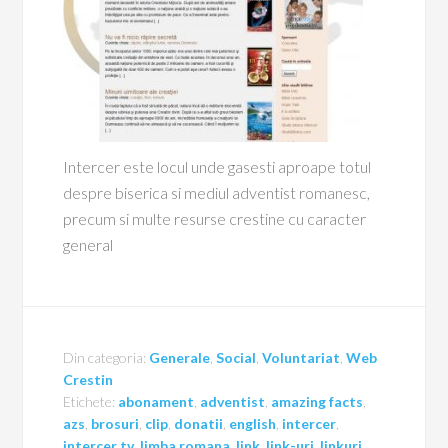
Intercer este locul unde gasesti aproape totul
despre biserica si mediul adventist romanesc,
precum si multe resurse crestine cu caracter
general
Din categoria:
Generale
,
Social
,
Voluntariat
,
Web
Crestin
Etichete:
abonament
,
adventist
,
amazing facts
,
azs
,
brosuri
,
clip
,
donatii
,
english
,
intercer
,
intercer tv
,
limba romana
,
link
,
link-uri
,
linkuri
,