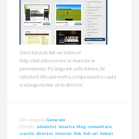
Directorul de link-uri Intercer
http://link.intercer.net se mareste in
permanenta. Pe langa link-urile trimise de
vizitatorii site-ului nostru, echipa noastra cauta
si adauga noi link-uri in director.
Din categoria:
Generale
Etichete:
adventist
,
biserica
,
blog
,
comunitate
,
crestin
,
director
,
intercer
,
link
,
link-uri
,
linkuri
,