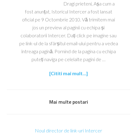
Dragi prieteni, Așa cum a
fost anunțat, Istoricul Intercer a fost lansat
oficial pe 9 Octombrie 2010. Vă trimitem mai
jos un preview al paginii cu echipa și
colaboratorii Intercer. Dați click pe imagine sau
pe link-ul de la sfârșitul email-ului pentru a vedea
întreaga pagină. Pornind de la pagina cu echipa
puteți naviga pe celelalte pagini de …
[Cititi mai mult...]
Mai multe postari
Noul director de link-uri Intercer