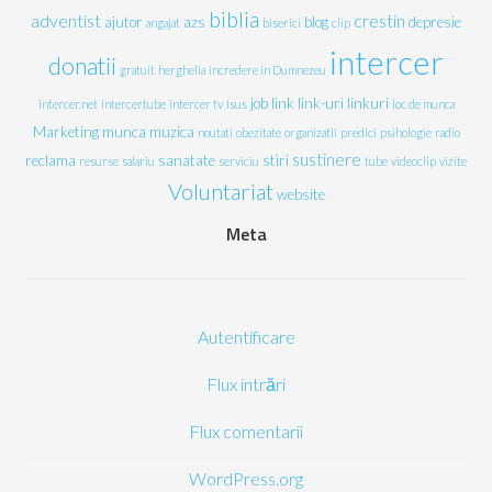
biblia
adventist
crestin
ajutor
azs
blog
depresie
angajat
biserici
clip
intercer
donatii
gratuit
herghelia
incredere in Dumnezeu
job
link
link-uri
linkuri
intercer.net
intercertube
intercer tv
Isus
loc de munca
Marketing
munca
muzica
noutati
obezitate
organizatii
predici
psihologie
radio
sustinere
reclama
sanatate
stiri
resurse
salariu
serviciu
tube
videoclip
vizite
Voluntariat
website
Meta
Autentificare
Flux intrări
Flux comentarii
WordPress.org