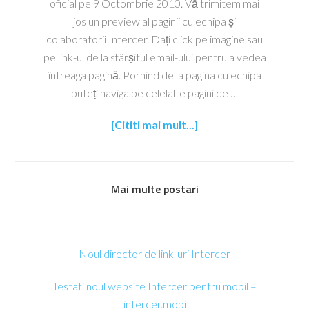
oficial pe 9 Octombrie 2010. Vă trimitem mai
jos un preview al paginii cu echipa și
colaboratorii Intercer. Dați click pe imagine sau
pe link-ul de la sfârșitul email-ului pentru a vedea
întreaga pagină. Pornind de la pagina cu echipa
puteți naviga pe celelalte pagini de …
[Cititi mai mult...]
Mai multe postari
Noul director de link-uri Intercer
Testati noul website Intercer pentru mobil –
intercer.mobi