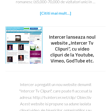
romanesc (65,000-70,000 de vizitatori unici in …
[Cititi mai mult...]
Intercer lanseaza noul
website „Intercer Tv
Clipuri”, cu video
clipuri de la Youtube,
Vimeo, GodTube etc.
Intercer a pregatit un nou website denumit
"Intercer Tv Clipuri", care poate fi accesat la
adresa: http://tv.intercer.net/clip/ Obiectiv
Acest website isi propune sa adune laolata
clipuri video ale bisericilor, organizatiilor sau