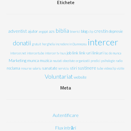
Etichete
biblia
adventist
crestin
ajutor
azs
blog
depresie
angajat
biserici
clip
intercer
donatii
gratuit
herghelia
incredere in Dumnezeu
job
link
link-uri
linkuri
intercer.net
intercertube
intercer tv
Isus
loc de munca
Marketing
munca
muzica
noutati
obezitate
organizatii
predici
psihologie
radio
sustinere
reclama
sanatate
stiri
resurse
salariu
serviciu
tube
videoclip
vizite
Voluntariat
website
Meta
Autentificare
Flux intrări