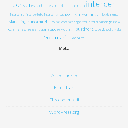
intercer
donatii
gratuit
herghelia
incredere in Dumnezeu
job
link
link-uri
linkuri
intercer.net
intercertube
intercer tv
Isus
loc de munca
Marketing
munca
muzica
noutati
obezitate
organizatii
predici
psihologie
radio
sustinere
reclama
sanatate
stiri
resurse
salariu
serviciu
tube
videoclip
vizite
Voluntariat
website
Meta
Autentificare
Flux intrări
Flux comentarii
WordPress.org