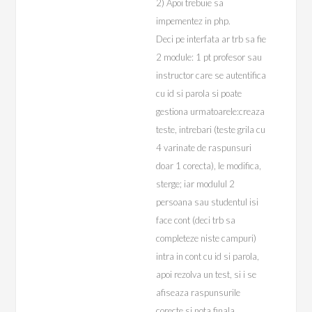
2) Apoi trebuie sa
impementez in php.
Deci pe interfata ar trb sa fie
2 module: 1 pt profesor sau
instructor care se autentifica
cu id si parola si poate
gestiona urmatoarele:creaza
teste, intrebari (teste grila cu
4 varinate de raspunsuri
doar 1 corecta), le modifica,
sterge; iar modulul 2
persoana sau studentul isi
face cont (deci trb sa
completeze niste campuri)
intra in cont cu id si parola,
apoi rezolva un test, si i se
afiseaza raspunsurile
corecte si nota finala .