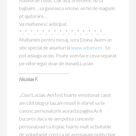
masina de cusut. Dar asa, la vedere, nu sa
bajbaim …sa gaseasca oricine, un fel de magazin
pt ajutorare…
Va multumesc anticipat.
* _ * _ * _ * _ * _ * _ * _ * _ * _ * _ * _ * _ * _ * _ * _
Multumim pentru mesaj, sora Doina. Avem un
site special de anunturi la
www.adserv.ro
. Se
pot adauga acolo. Poate vom face ceva separat
pe viitor legat doar de donatii.Lucian
____________________________
Nicolae F.
„Ciao!Lucian. Am fost foarte emotionat cand
am citit blog-ul tau,am reusit in sfarsit sa te
cunosc personal prin aceasta pagina.As fi
bucuros daca ne-am putea cunoaste
personal,vad ca iti plac foarte mult activitatile
de voluntariat cred ca ne asemanam putin,chiar