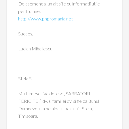
De asemenea, un alt site cu informatii utile
pentru tine:
http://www.phpromania.net
Succes,
Lucian Mihailescu
________________________________
Stela S.
Multumesc ! Va doresc „SARBATORI
FERICITE!” dv. si familiei dv. si fie ca Bunul
Dumnezeu sa ne aiba in paza lui ! Stela,
Timisoara.