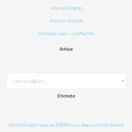
Intercer English
Intercer Noutati
Octavian Lupu – Confluente
Arhive
Arhive
Etichete
biblia
adventist
crestin
ajutor
azs
blog
depresie
angajat
biserici
clip