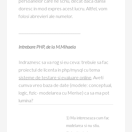
persoanelor care ne scriu, decat daca dansii
doresc in mod expres acest lucru. Altfel, vom
folosi abrevieri ale numelor.
___________________________________
Intrebare PHP, de la M.Mihaela
Indraznesc sa va rog si eu ceva: trebuie sa fac
proiectul de licenta in php/mysql cu tema
sisteme de testare si evaluare online
. Aveti
cumva vreo baza de date (modele: conceptual,
logic, fizic- modelarea cu Merise) ca sa ma pot
lumina?
1) Ma intereseaza cum fac
modelarea si nu stiu.