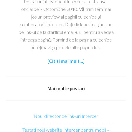
fost anunțat, Istoricul Intercer a fost lansat
oficial pe 9 Octombrie 2010. Vă trimitem mai
jos un preview al paginii cu echipa și
colaboratorii Intercer. Dați click pe imagine sau
pe link-ul de la sfârșitul email-ului pentru a vedea
întreaga pagină. Pornind de la pagina cu echipa
puteți naviga pe celelalte pagini de …
[Cititi mai mult...]
Mai multe postari
Noul director de link-uri Intercer
Testati noul website Intercer pentru mobil –