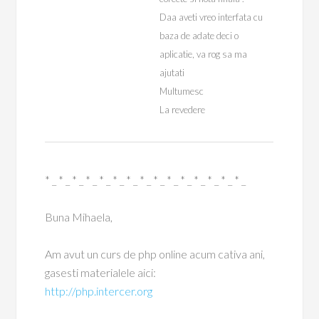
Daa aveti vreo interfata cu
baza de adate deci o
aplicatie, va rog sa ma
ajutati
Multumesc
La revedere
* _ * _ * _ * _ * _ * _ * _ * _ * _ * _ * _ * _ * _ * _ * _
Buna Mihaela,
Am avut un curs de php online acum cativa ani,
gasesti materialele aici:
http://php.intercer.org