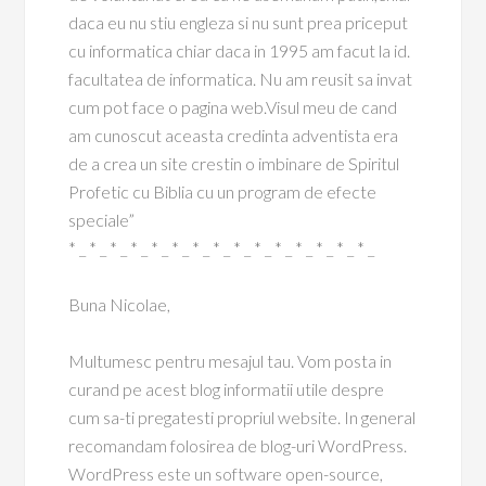
daca eu nu stiu engleza si nu sunt prea priceput
cu informatica chiar daca in 1995 am facut la id.
facultatea de informatica. Nu am reusit sa invat
cum pot face o pagina web.Visul meu de cand
am cunoscut aceasta credinta adventista era
de a crea un site crestin o imbinare de Spiritul
Profetic cu Biblia cu un program de efecte
speciale”
* _ * _ * _ * _ * _ * _ * _ * _ * _ * _ * _ * _ * _ * _ * _
Buna Nicolae,
Multumesc pentru mesajul tau. Vom posta in
curand pe acest blog informatii utile despre
cum sa-ti pregatesti propriul website. In general
recomandam folosirea de blog-uri WordPress.
WordPress este un software open-source,