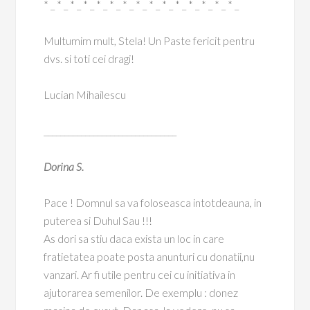
* _ * _ * _ * _ * _ * _ * _ * _ * _ * _ * _ * _ * _ * _ * _
Multumim mult, Stela! Un Paste fericit pentru
dvs. si toti cei dragi!
Lucian Mihailescu
________________________________
Dorina S.
Pace ! Domnul sa va foloseasca intotdeauna, in
puterea si Duhul Sau !!!
As dori sa stiu daca exista un loc in care
fratietatea poate posta anunturi cu donatii,nu
vanzari. Ar fi utile pentru cei cu initiativa in
ajutorarea semenilor. De exemplu : donez