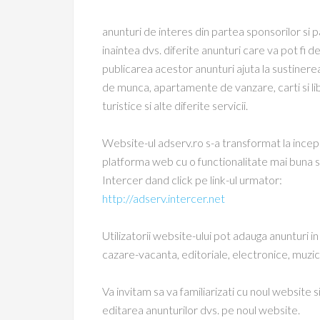
anunturi de interes din partea sponsorilor si 
inaintea dvs. diferite anunturi care va pot fi de
publicarea acestor anunturi ajuta la sustinerea
de munca, apartamente de vanzare, carti si libr
turistice si alte diferite servicii.
Website-ul adserv.ro s-a transformat la incepu
platforma web cu o functionalitate mai buna si
Intercer dand click pe link-ul urmator:
http://adserv.intercer.net
Utilizatorii website-ului pot adauga anunturi in 
cazare-vacanta, editoriale, electronice, muzica
Va invitam sa va familiarizati cu noul website 
editarea anunturilor dvs. pe noul website.