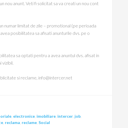
 nou anunt. Veti fi solicitat sa va creati un nou cont
n numar limitat de zile – promotional (pe perioada
avea posibilitatea sa afisati anunturile dvs. pe o
litatea sa optati pentru a avea anuntul dvs. afisat in
vizibil.
licitate si reclame, info@intercer.net
oriale
,
electronice
,
imobiliare
,
intercer
,
job
,
te
,
reclama
,
reclame
,
Social