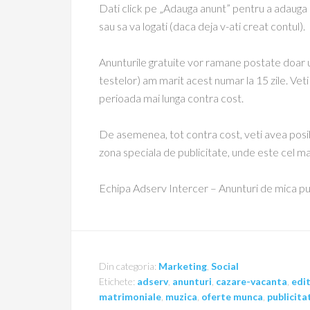
Dati click pe „Adauga anunt” pentru a adauga un
sau sa va logati (daca deja v-ati creat contul).
Anunturile gratuite vor ramane postate doar u
testelor) am marit acest numar la 15 zile. Veti 
perioada mai lunga contra cost.
De asemenea, tot contra cost, veti avea posibi
zona speciala de publicitate, unde este cel mai 
Echipa Adserv Intercer – Anunturi de mica pub
Din categoria:
Marketing
,
Social
Etichete:
adserv
,
anunturi
,
cazare-vacanta
,
edit
matrimoniale
,
muzica
,
oferte munca
,
publicita