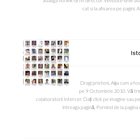
adauga noi link-uri in director. Website-urile ad
cat si la afisarea pe pagini.
Ist
Dragi prieteni, Așa cum a fost
pe 9 Octombrie 2010. Vă trimi
colaboratorii Intercer. Dați click pe imagine sau pe 
întreaga pagină. Pornind de la pagina 