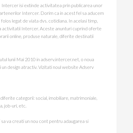
Intercer isi extinde activitatea prin publicarea unor
partenerilor Intercer. Dorim ca in acest fel sa aducem
 folos legat de viata dvs. cotidiana. In acelasi timp,
 activitatii Intercer. Aceste anunturi cuprind oferte
arii online, produse naturale, diferite destinatii
tul lunii Mai 2010 in adserv.intercer.net, o noua
 un design atractiv. Vizitati noul website Adserv
diferite categorii: social, imobiliare, matrimoniale,
, job-uri, etc.
si sa va creati un nou cont pentru adaugarea si