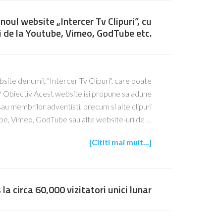
noul website „Intercer Tv Clipuri”, cu
ri de la Youtube, Vimeo, GodTube etc.
bsite denumit "Intercer Tv Clipuri", care poate
ip/ Obiectiv Acest website isi propune sa adune
r sau membrilor adventisti, precum si alte clipuri
ube, Vimeo, GodTube sau alte website-uri de …
[Cititi mai mult...]
 la circa 60,000 vizitatori unici lunar