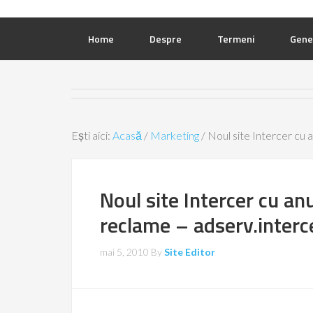
Home
Despre
Termeni
Gene
Ești aici:
Acasă
/
Marketing
/
Noul site Intercer cu a
Noul site Intercer cu anu
reclame – adserv.interc
mai 5, 2010
By
Site Editor