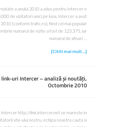
matate a anului 2010 a adus pentru Intercer o
00 de vizitatori unici pe luna. Intercer a avut
 2010 (conform trafic.ro), fiind cel mai popular
brie numarul de vizite a fost de 123.375, iar
numarul de afisari …
[Cititi mai mult...]
link-uri Intercer – analiză și noutăți,
Octombrie 2010
i Intercer http://link.intercer.net se mareste in
tatorii site-ului nostru, echipa noastra cauta si