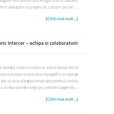
augate sunt afisate prin imagini atat la cautare,
 A fost adaugata si o pagina de cautare pe tari, …
[Cititi mai mult...]
oric Intercer – echipa si colaboratorii
 anunțat, Istoricul Intercer a fost lansat oficial
tem mai jos un preview al paginii cu echipa și
link-ul de la sfârșitul email-ului pentru a vedea
cu echipa puteți naviga pe celelalte pagini de …
[Cititi mai mult...]