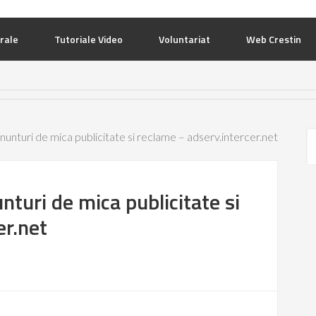
rale
Tutoriale Video
Voluntariat
Web Crestin
nunturi de mica publicitate si reclame – adserv.intercer.net
nturi de mica publicitate si
er.net