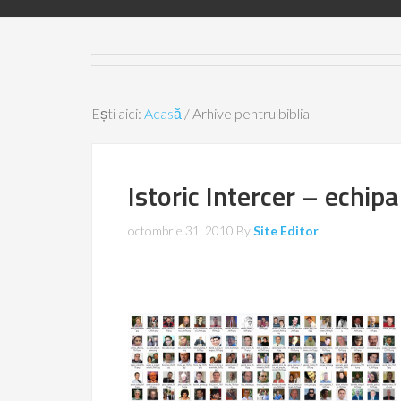
Ești aici:
Acasă
/
Arhive pentru biblia
Istoric Intercer – echipa
octombrie 31, 2010
By
Site Editor