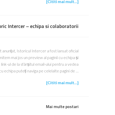
[Cititi mai mult...]
oric Intercer – echipa si colaboratorii
 anunțat, Istoricul Intercer a fost lansat oficial
tem mai jos un preview al paginii cu echipa și
link-ul de la sfârșitul email-ului pentru a vedea
cu echipa puteți naviga pe celelalte pagini de …
[Cititi mai mult...]
Mai multe postari