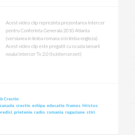
Acest video clip reprezinta prezentarea Intercer
pentru Conferinta Generala 2010 Atlanta
(versiunea in limba romana si in limba engleza).
Acest video clip este pregatit cu ocazia lansarii
noului Intercer Tv 2.0 (tv.intercer.net)
b Crestin
canada
,
crestin
,
echipa
,
educatie
,
frumos
,
Hristos
,
predici
,
prietenie
,
radio
,
romania
,
rugaciune
,
stiri
,