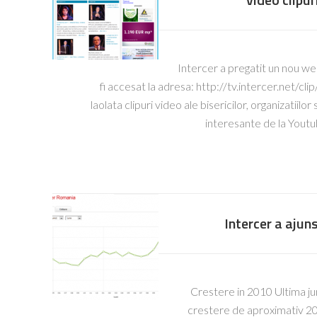
Intercer a pregatit un nou we
fi accesat la adresa: http://tv.intercer.net/cl
laolata clipuri video ale bisericilor, organizatiilo
interesante de la Yout
Intercer a ajuns
Crestere in 2010 Ultima ju
crestere de aproximativ 20,0