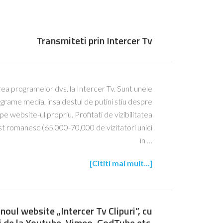
Transmiteti prin Intercer Tv
rea programelor dvs. la Intercer Tv. Sunt unele
grame media, insa destul de putini stiu despre
 website-ul propriu. Profitati de vizibilitatea
st romanesc (65,000-70,000 de vizitatori unici
in …
[Cititi mai mult...]
noul website „Intercer Tv Clipuri”, cu
ri de la Youtube, Vimeo, GodTube etc.