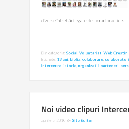
diverse întrebări legate de lucruri practice.
Din categoria:
Social
,
Voluntariat
,
Web Crestin
Etichete:
13 ani
,
biblia
,
colaborare
,
colaborator
intercer.ro
,
istoric
,
organizatii
,
parteneri
,
per
Noi video clipuri Interc
aprilie 5, 2010
By
Site Editor