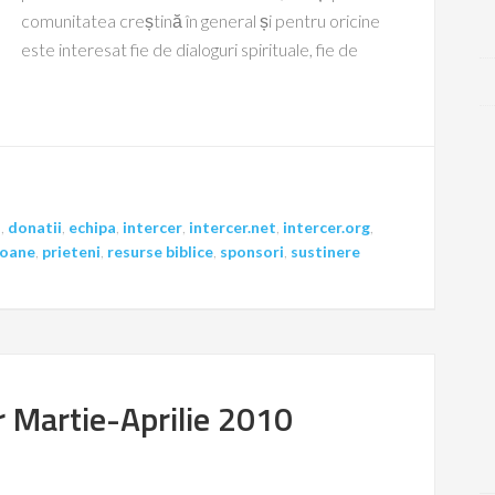
comunitatea creștină în general și pentru oricine
este interesat fie de dialoguri spirituale, fie de
i
,
donatii
,
echipa
,
intercer
,
intercer.net
,
intercer.org
,
soane
,
prieteni
,
resurse biblice
,
sponsori
,
sustinere
er Martie-Aprilie 2010