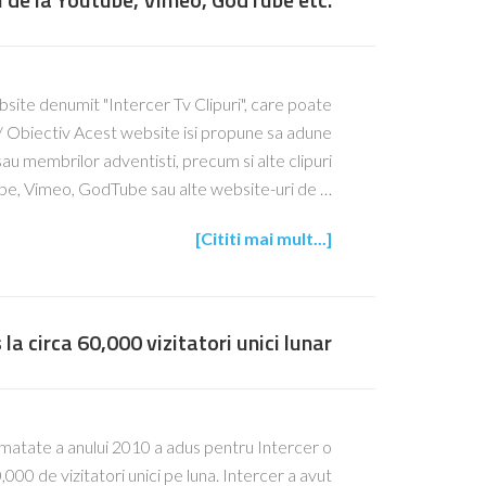
bsite denumit "Intercer Tv Clipuri", care poate
ip/ Obiectiv Acest website isi propune sa adune
r sau membrilor adventisti, precum si alte clipuri
ube, Vimeo, GodTube sau alte website-uri de …
[Cititi mai mult...]
 la circa 60,000 vizitatori unici lunar
matate a anului 2010 a adus pentru Intercer o
00 de vizitatori unici pe luna. Intercer a avut