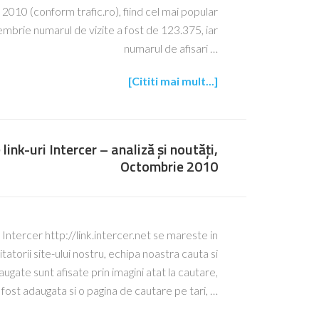
 2010 (conform trafic.ro), fiind cel mai popular
brie numarul de vizite a fost de 123.375, iar
numarul de afisari …
[Cititi mai mult...]
link-uri Intercer – analiză și noutăți,
Octombrie 2010
i Intercer http://link.intercer.net se mareste in
tatorii site-ului nostru, echipa noastra cauta si
augate sunt afisate prin imagini atat la cautare,
 A fost adaugata si o pagina de cautare pe tari, …