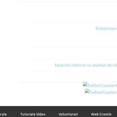
Testati noul
Noul site Intercer cu anunturi de mi
rale
Tutoriale Video
Voluntariat
Web Crestin