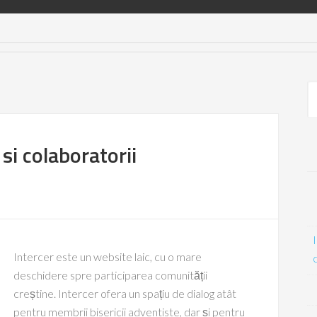
 si colaboratorii
Intercer este un website laic, cu o mare
deschidere spre participarea comunității
creștine. Intercer ofera un spațiu de dialog atât
pentru membrii bisericii adventiste, dar și pentru