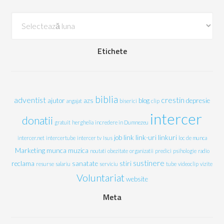
Arhive
Etichete
biblia
adventist
crestin
ajutor
azs
blog
depresie
angajat
biserici
clip
intercer
donatii
gratuit
herghelia
incredere in Dumnezeu
job
link
link-uri
linkuri
intercer.net
intercertube
intercer tv
Isus
loc de munca
Marketing
munca
muzica
noutati
obezitate
organizatii
predici
psihologie
radio
sustinere
reclama
sanatate
stiri
resurse
salariu
serviciu
tube
videoclip
vizite
Voluntariat
website
Meta