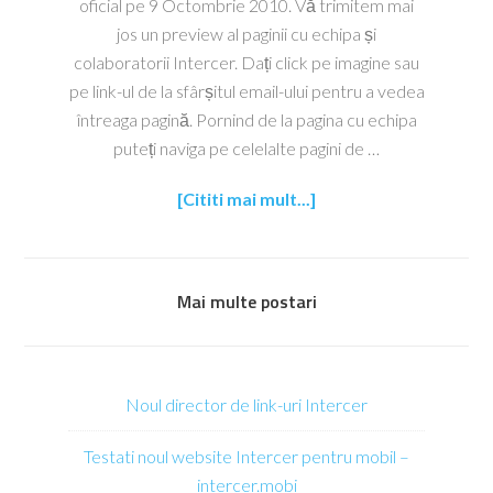
oficial pe 9 Octombrie 2010. Vă trimitem mai
jos un preview al paginii cu echipa și
colaboratorii Intercer. Dați click pe imagine sau
pe link-ul de la sfârșitul email-ului pentru a vedea
întreaga pagină. Pornind de la pagina cu echipa
puteți naviga pe celelalte pagini de …
[Cititi mai mult...]
Mai multe postari
Noul director de link-uri Intercer
Testati noul website Intercer pentru mobil –
intercer.mobi