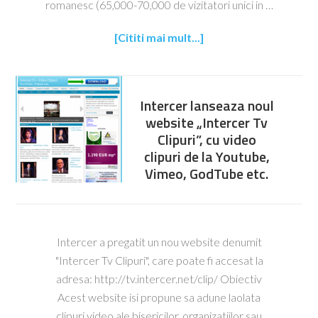
romanesc (65,000-70,000 de vizitatori unici in …
[Cititi mai mult...]
Intercer lanseaza noul
website „Intercer Tv
Clipuri”, cu video
clipuri de la Youtube,
Vimeo, GodTube etc.
Intercer a pregatit un nou website denumit
"Intercer Tv Clipuri", care poate fi accesat la
adresa: http://tv.intercer.net/clip/ Obiectiv
Acest website isi propune sa adune laolata
clipuri video ale bisericilor, organizatiilor sau