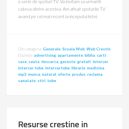
o serie de spoturi TV. Va invitam sa urmariti
cateva dintre acestea. Am afisat spoturile TV
avand pe cel mai recent la inceputul listei.
Din categoria:
Generale
,
Scoala Web
,
Web Crestin
Etichete:
advertising
,
apartamente
,
biblia
,
carti
,
case
,
cauta
,
descarca
,
gaseste
,
gratuit
,
intercer
,
intercer tube
,
intercertube
,
librarie
,
medicina
,
mp3
,
munca
,
natural
,
oferte
,
produs
,
reclama
,
sanatate
,
stiri
,
tube
Resurse crestine in