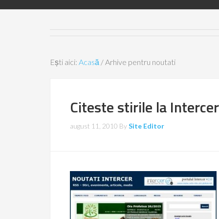
Ești aici:
Acasă
/
Arhive pentru noutati
Citeste stirile la Intercer
august 11, 2010
By
Site Editor