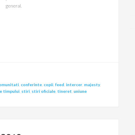
general.
omunitati
,
conferinte
,
copii
,
feed
,
intercer
,
majesty
,
e timpului
,
stiri
,
stiri oficiale
,
tineret
,
uniune