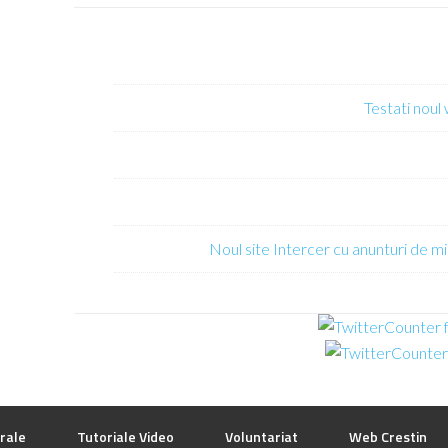
Testati noul
Noul site Intercer cu anunturi de mi
rale
Tutoriale Video
Voluntariat
Web Crestin