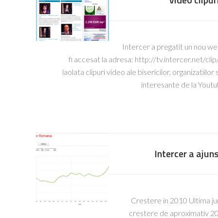
Intercer a pregatit un nou we
fi accesat la adresa: http://tv.intercer.net/cl
laolata clipuri video ale bisericilor, organizatiilo
interesante de la Yout
Intercer a ajuns
Crestere in 2010 Ultima ju
crestere de aproximativ 20,0