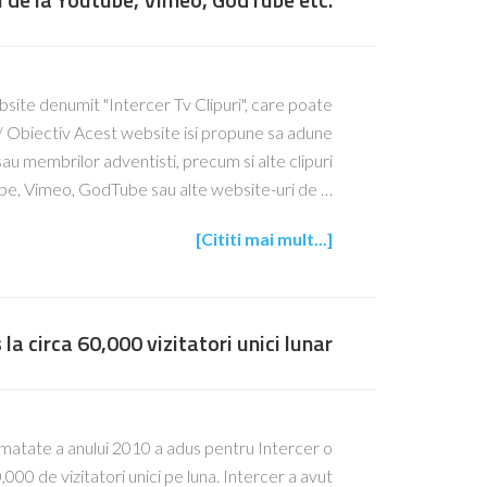
bsite denumit "Intercer Tv Clipuri", care poate
ip/ Obiectiv Acest website isi propune sa adune
r sau membrilor adventisti, precum si alte clipuri
ube, Vimeo, GodTube sau alte website-uri de …
[Cititi mai mult...]
 la circa 60,000 vizitatori unici lunar
matate a anului 2010 a adus pentru Intercer o
00 de vizitatori unici pe luna. Intercer a avut