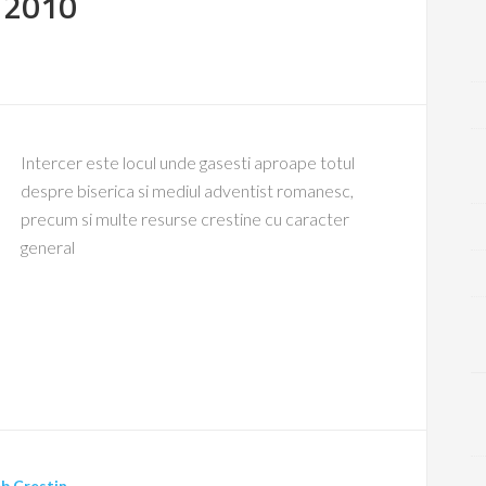
t 2010
Intercer este locul unde gasesti aproape totul
despre biserica si mediul adventist romanesc,
precum si multe resurse crestine cu caracter
general
b Crestin