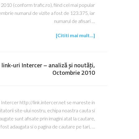
 2010 (conform trafic.ro), fiind cel mai popular
brie numarul de vizite a fost de 123.375, iar
numarul de afisari …
[Cititi mai mult...]
link-uri Intercer – analiză și noutăți,
Octombrie 2010
i Intercer http://link.intercer.net se mareste in
tatorii site-ului nostru, echipa noastra cauta si
augate sunt afisate prin imagini atat la cautare,
 A fost adaugata si o pagina de cautare pe tari, …