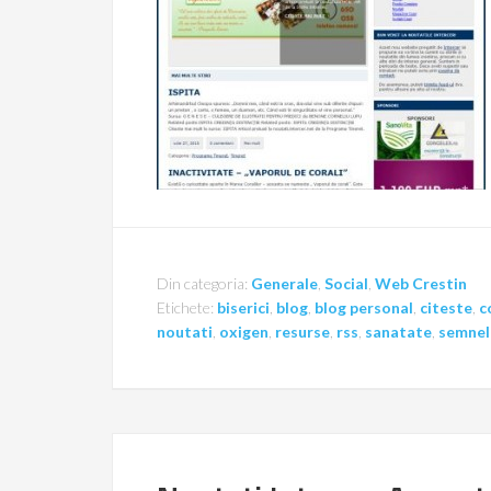
Din categoria:
Generale
,
Social
,
Web Crestin
Etichete:
biserici
,
blog
,
blog personal
,
citeste
,
c
noutati
,
oxigen
,
resurse
,
rss
,
sanatate
,
semnel