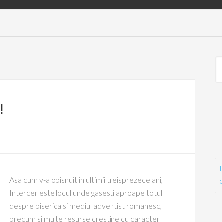
!
Asa cum v-a obisnuit in ultimii treisprezece ani,
Intercer este locul unde gasesti aproape totul
despre biserica si mediul adventist romanesc,
precum si multe resurse crestine cu caracter