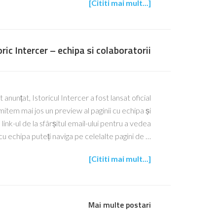
[Cititi mai mult...]
oric Intercer – echipa si colaboratorii
 anunțat, Istoricul Intercer a fost lansat oficial
tem mai jos un preview al paginii cu echipa și
link-ul de la sfârșitul email-ului pentru a vedea
cu echipa puteți naviga pe celelalte pagini de …
[Cititi mai mult...]
Mai multe postari