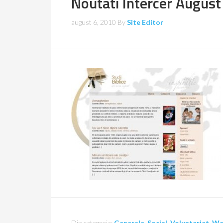
Noutati Intercer Augus
august 6, 2010
By
Site Editor
Din categoria:
Generale
,
Social
,
Voluntariat
,
We