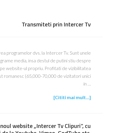
Transmiteti prin Intercer Tv
rea programelor dvs. la Intercer Tv. Sunt unele
grame media, insa destul de putini stiu despre
 website-ul propriu. Profitati de vizibilitatea
st romanesc (65,000-70,000 de vizitatori unici
in …
[Cititi mai mult...]
noul website „Intercer Tv Clipuri”, cu
ri de la Youtube, Vimeo, GodTube etc.