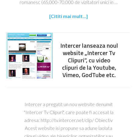
romanesc (65,000-70,000 de vizitatori unici in …
[Cititi mai mult...]
Intercer lanseaza noul
website „Intercer Tv
Clipuri”, cu video
clipuri de la Youtube,
Vimeo, GodTube etc.
Intercer a pregatit un nou website denumit
"Intercer Tv Clipuri", care poate fi accesat la
adresa: http://tv.intercer.net/clip/ Obiectiv
Acest website isi propune sa adune laolata
clipuri video ale bisericilor, organizatiilor sau