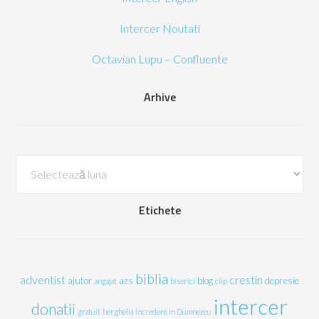
Intercer Noutati
Octavian Lupu – Confluente
Arhive
Arhive
Etichete
biblia
adventist
crestin
ajutor
azs
blog
depresie
angajat
biserici
clip
intercer
donatii
gratuit
herghelia
incredere in Dumnezeu