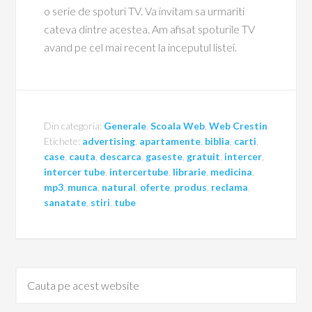
o serie de spoturi TV. Va invitam sa urmariti
cateva dintre acestea. Am afisat spoturile TV
avand pe cel mai recent la inceputul listei.
Din categoria:
Generale
,
Scoala Web
,
Web Crestin
Etichete:
advertising
,
apartamente
,
biblia
,
carti
,
case
,
cauta
,
descarca
,
gaseste
,
gratuit
,
intercer
,
intercer tube
,
intercertube
,
librarie
,
medicina
,
mp3
,
munca
,
natural
,
oferte
,
produs
,
reclama
,
sanatate
,
stiri
,
tube