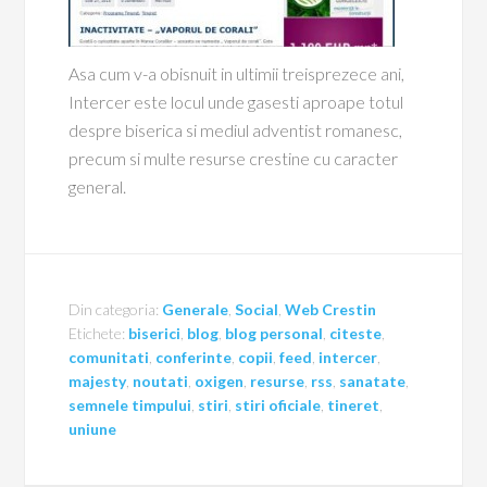
Asa cum v-a obisnuit in ultimii treisprezece ani,
Intercer este locul unde gasesti aproape totul
despre biserica si mediul adventist romanesc,
precum si multe resurse crestine cu caracter
general.
Din categoria:
Generale
,
Social
,
Web Crestin
Etichete:
biserici
,
blog
,
blog personal
,
citeste
,
comunitati
,
conferinte
,
copii
,
feed
,
intercer
,
majesty
,
noutati
,
oxigen
,
resurse
,
rss
,
sanatate
,
semnele timpului
,
stiri
,
stiri oficiale
,
tineret
,
uniune