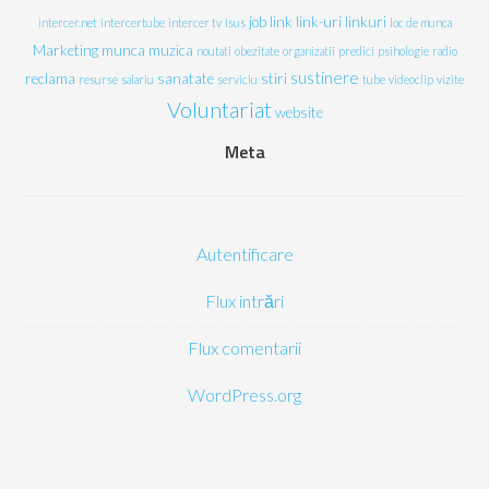
job
link
link-uri
linkuri
intercer.net
intercertube
intercer tv
Isus
loc de munca
Marketing
munca
muzica
noutati
obezitate
organizatii
predici
psihologie
radio
sustinere
reclama
sanatate
stiri
resurse
salariu
serviciu
tube
videoclip
vizite
Voluntariat
website
Meta
Autentificare
Flux intrări
Flux comentarii
WordPress.org