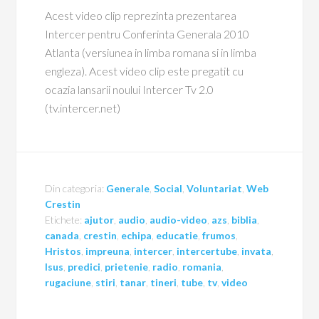
Acest video clip reprezinta prezentarea
Intercer pentru Conferinta Generala 2010
Atlanta (versiunea in limba romana si in limba
engleza). Acest video clip este pregatit cu
ocazia lansarii noului Intercer Tv 2.0
(tv.intercer.net)
Din categoria:
Generale
,
Social
,
Voluntariat
,
Web
Crestin
Etichete:
ajutor
,
audio
,
audio-video
,
azs
,
biblia
,
canada
,
crestin
,
echipa
,
educatie
,
frumos
,
Hristos
,
impreuna
,
intercer
,
intercertube
,
invata
,
Isus
,
predici
,
prietenie
,
radio
,
romania
,
rugaciune
,
stiri
,
tanar
,
tineri
,
tube
,
tv
,
video