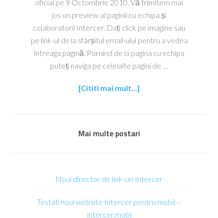
oficial pe 9 Octombrie 2010. Vă trimitem mai
jos un preview al paginii cu echipa și
colaboratorii Intercer. Dați click pe imagine sau
pe link-ul de la sfârșitul email-ului pentru a vedea
întreaga pagină. Pornind de la pagina cu echipa
puteți naviga pe celelalte pagini de …
[Cititi mai mult...]
Mai multe postari
Noul director de link-uri Intercer
Testati noul website Intercer pentru mobil –
intercer.mobi