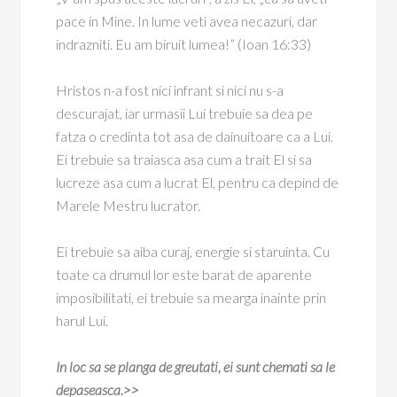
pace in Mine. In lume veti avea necazuri, dar
indrazniti. Eu am biruit lumea!” (Ioan 16:33)
Hristos n-a fost nici infrant si nici nu s-a
descurajat, iar urmasii Lui trebuie sa dea pe
fatza o credinta tot asa de dainuitoare ca a Lui.
Ei trebuie sa traiasca asa cum a trait El si sa
lucreze asa cum a lucrat El, pentru ca depind de
Marele Mestru lucrator.
Ei trebuie sa aiba curaj, energie si staruinta. Cu
toate ca drumul lor este barat de aparente
imposibilitati, ei trebuie sa mearga inainte prin
harul Lui.
In loc sa se planga de greutati, ei sunt chemati sa le
depaseasca.>>