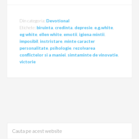
Din categoria:
Devotional
Etichete:
biruinta
,
credinta
,
depresie
,
e.g.white
,
eg white
,
ellen white
,
emotii
,
igiena mintii
,
imposibil
,
instristare
,
minte caracter
personalitate
,
psihologie
,
rezolvarea
conflictelor si a maniei
,
simtaminte de vinovatie
,
victorie