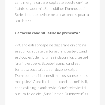
cand mergi la culcare, sopteste aceste cuvinte
inainte sa adormi: „Sunt iubit de Dumnezeu!”.
Scrie si aceste cuvinte pe un cartonas si poarta-
l cu tine.>>
Ce facem cand situatiile ne preseaza?
<<Cand esti aproape de disperare din pricina
esecurilor, scoate cartonasul si citeste-l. Cand
esti coplesit de multimea indatoririlor, citeste-l
fara intrerupere. Scoate-l atunci cand esti
tentat sa pacatuiesti, sa-l dezonorezi pe
Dumnezeu, sa izbucnesti manios, sa inseli sau sa
manipulezi. Cand ti-e teama cand esti nelinistit,
cand esti singur, aminteste-ti cuvintele vietii si
bucura-te de ele. „Sunt iubit de Dumnezeu!”.>>