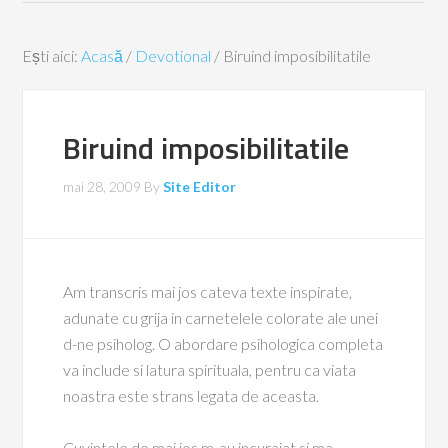
Ești aici:
Acasă
/
Devotional
/
Biruind imposibilitatile
Biruind imposibilitatile
mai 28, 2009
By
Site Editor
Am transcris mai jos cateva texte inspirate,
adunate cu grija in carnetelele colorate ale unei
d-ne psiholog. O abordare psihologica completa
va include si latura spirituala, pentru ca viata
noastra este strans legata de aceasta.
Cuvintele de mai jos m-au incurajat si ma