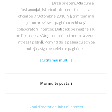
Dragi prieteni, Așa cum a
fost anunțat, Istoricul Intercer a fost lansat
oficial pe 9 Octombrie 2010. Vă trimitem mai
jos un preview al paginii cu echipa și
colaboratorii Intercer. Dați click pe imagine sau
pe link-ul de la sfârșitul email-ului pentru a vedea
întreaga pagină. Pornind de la pagina cu echipa
puteți naviga pe celelalte pagini de …
[Cititi mai mult...]
Mai multe postari
Noul director de link-uri Intercer