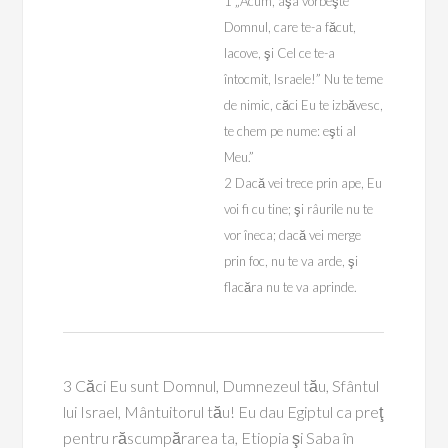
1 „Acum, aşa vorbeşte
Domnul, care te-a făcut,
Iacove, şi Cel ce te-a
întocmit, Israele!” Nu te teme
de nimic, căci Eu te izbăvesc,
te chem pe nume: eşti al
Meu.”
2 Dacă vei trece prin ape, Eu
voi fi cu tine; şi râurile nu te
vor îneca; dacă vei merge
prin foc, nu te va arde, şi
flacăra nu te va aprinde.
3 Căci Eu sunt Domnul, Dumnezeul tău, Sfântul
lui Israel, Mântuitorul tău! Eu dau Egiptul ca preţ
pentru răscumpărarea ta, Etiopia şi Saba în