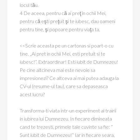
locul tău.
4 De aceea, pentru că ai preţ în ochii Mei,
pentru că eşti preţuit şi te iubesc, dau oameni
pentru tine, şi popoare pentru viaţa ta.
<<Scrie aceasta pe un cartonas si poart-o cu
tine. „Ai pret in ochii Mei, esti pretuit si te
iubesc!”. Extraordinar! Esti iubit de Dumnezeu!
Pe cine altcineva mai este nevoie sa
impresionezi? Ce altceva ai mai putea adauga la
CV-ul (resume-ul tau), care sa depaseasca
acest lucru?
Transforma-ti viata intr-un experiment al trairii
in iubirea lui Dumnezeu. In fiecare dimineata
cand te trezesti, primele tale cuvinte sa fie: ”
Sunt iubit de Dumnezeu!” Iar in fiecare seara,