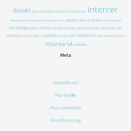
intercer
donatii
gratuit
herghelia
incredere in Dumnezeu
job
link
link-uri
linkuri
intercer.net
intercertube
intercer tv
Isus
loc de munca
Marketing
munca
muzica
noutati
obezitate
organizatii
predici
psihologie
radio
sustinere
reclama
sanatate
stiri
resurse
salariu
serviciu
tube
videoclip
vizite
Voluntariat
website
Meta
Autentificare
Flux intrări
Flux comentarii
WordPress.org