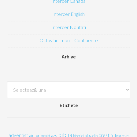
Intercer Canada
Intercer English
Intercer Noutati
Octavian Lupu – Confluente
Arhive
Arhive
Etichete
biblia
adventist
crestin
ajutor
azs
blog
depresie
angajat
biserici
clip