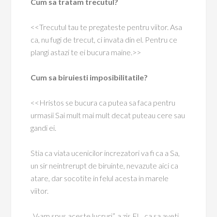
Cum sa tratam trecutul?
<<Trecutul tau te pregateste pentru viitor. Asa
ca, nu fugi de trecut, ci invata din el. Pentru ce
plangi astazi te ei bucura maine.>>
Cum sa biruiesti imposibilitatile?
<<Hristos se bucura ca putea sa faca pentru
urmasii Sai mult mai mult decat puteau cere sau
gandi ei.
Stia ca viata ucenicilor increzatori va fi ca a Sa,
un sir neintrerupt de biruinte, nevazute aici ca
atare, dar socotite in felul acesta in marele
viitor.
„V-am spus aceste lucruri”, a zis El, „ca sa aveti