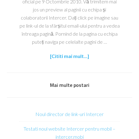
oficial pe 9 Octombrie 2010. Vă trimitem mai
jos un preview al paginii cu echipa și
colaboratorii Intercer. Dați click pe imagine sau
pe link-ul de la sfârșitul email-ului pentru a vedea
întreaga pagină. Pornind de la pagina cu echipa
puteți naviga pe celelalte pagini de …
[Cititi mai mult...]
Mai multe postari
Noul director de link-uri Intercer
Testati noul website Intercer pentru mobil –
intercer.mobi