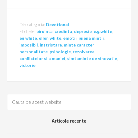
Din categoria:
Devotional
Etichete:
biruinta
,
credinta
,
depresie
,
e.g.white
,
eg white
,
ellen white
,
emotii
,
igiena mintii
,
imposibil
,
instristare
,
minte caracter
personalitate
,
psihologie
,
rezolvarea
conflictelor si a maniei
,
simtaminte de vinovatie
,
victorie
Articole recente