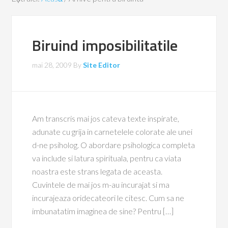
Biruind imposibilitatile
mai 28, 2009
By
Site Editor
Am transcris mai jos cateva texte inspirate,
adunate cu grija in carnetelele colorate ale unei
d-ne psiholog. O abordare psihologica completa
va include si latura spirituala, pentru ca viata
noastra este strans legata de aceasta.
Cuvintele de mai jos m-au incurajat si ma
incurajeaza oridecateori le citesc. Cum sa ne
imbunatatim imaginea de sine? Pentru […]