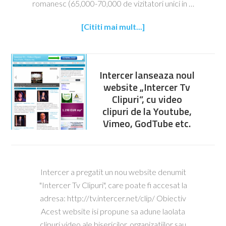
romanesc (65,000-70,000 de vizitatori unici in …
[Cititi mai mult...]
Intercer lanseaza noul
website „Intercer Tv
Clipuri”, cu video
clipuri de la Youtube,
Vimeo, GodTube etc.
Intercer a pregatit un nou website denumit
"Intercer Tv Clipuri", care poate fi accesat la
adresa: http://tv.intercer.net/clip/ Obiectiv
Acest website isi propune sa adune laolata
clipuri video ale bisericilor, organizatiilor sau