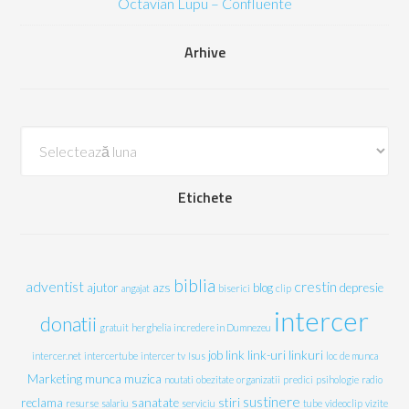
Octavian Lupu – Confluente
Arhive
Arhive
Etichete
biblia
adventist
crestin
ajutor
azs
blog
depresie
angajat
biserici
clip
intercer
donatii
gratuit
herghelia
incredere in Dumnezeu
job
link
link-uri
linkuri
intercer.net
intercertube
intercer tv
Isus
loc de munca
Marketing
munca
muzica
noutati
obezitate
organizatii
predici
psihologie
radio
sustinere
reclama
sanatate
stiri
resurse
salariu
serviciu
tube
videoclip
vizite