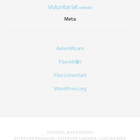
Voluntariat
website
Meta
Autentificare
Flux intrări
Flux comentarii
WordPress.org
[FOOTER_BACKTOTOP]
INTERCER ROMANIA
·
INTERCER CANADA
·
LUCIAN WEB