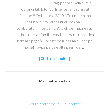
Dragi prieteni, Așa cum a
fost anunțat, Istoricul Intercer a fost lansat
oficial pe 9 Octombrie 2010. Vă trimitem mai
jos un preview al paginii cu echipa și
colaboratorii Intercer. Dați click pe imagine sau
pe link-ul de la sfârșitul email-ului pentru a vedea
întreaga pagină. Pornind de la pagina cu echipa
puteți naviga pe celelalte pagini de …
[Cititi mai mult...]
Mai multe postari
Noul director de link-uri Intercer