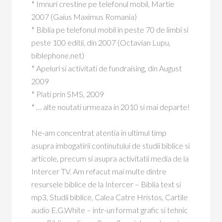
* Imnuri crestine pe telefonul mobil, Martie
2007 (Gaius Maximus Romania)
* Biblia pe telefonul mobil in peste 70 de limbi si
peste 100 editii, din 2007 (Octavian Lupu,
biblephone.net)
* Apeluri si activitati de fundraising, din August
2009
* Plati prin SMS, 2009
* … alte noutati urmeaza in 2010 si mai departe!
Ne-am concentrat atentia in ultimul timp
asupra imbogatirii continutului de studii biblice si
articole, precum si asupra activitatii media de la
Intercer TV. Am refacut mai multe dintre
resursele biblice de la Intercer – Biblia text si
mp3, Studii biblice, Calea Catre Hristos, Cartile
audio E.G.White – intr-un format grafic si tehnic