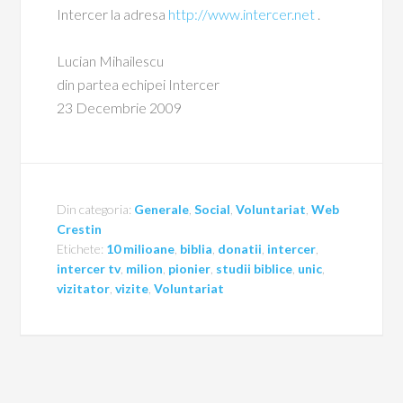
Intercer la adresa
http://www.intercer.net
.
Lucian Mihailescu
din partea echipei Intercer
23 Decembrie 2009
Din categoria:
Generale
,
Social
,
Voluntariat
,
Web
Crestin
Etichete:
10 milioane
,
biblia
,
donatii
,
intercer
,
intercer tv
,
milion
,
pionier
,
studii biblice
,
unic
,
vizitator
,
vizite
,
Voluntariat