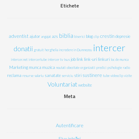
Etichete
biblia
adventist
crestin
ajutor
azs
blog
depresie
angajat
biserici
clip
intercer
donatii
gratuit
herghelia
incredere in Dumnezeu
job
link
link-uri
linkuri
intercer.net
intercertube
intercer tv
Isus
loc de munca
Marketing
munca
muzica
noutati
obezitate
organizatii
predici
psihologie
radio
sustinere
reclama
sanatate
stiri
resurse
salariu
serviciu
tube
videoclip
vizite
Voluntariat
website
Meta
Autentificare
Flux intrări