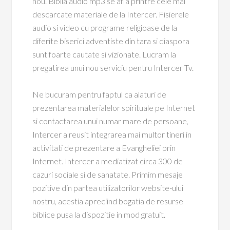
nou. Biblia audio mp3 se afla printre cele mai
descarcate materiale de la Intercer. Fisierele
audio si video cu programe religioase de la
diferite biserici adventiste din tara si diaspora
sunt foarte cautate si vizionate. Lucram la
pregatirea unui nou serviciu pentru Intercer Tv.
Ne bucuram pentru faptul ca alaturi de
prezentarea materialelor spirituale pe Internet
si contactarea unui numar mare de persoane,
Intercer a reusit integrarea mai multor tineri in
activitati de prezentare a Evangheliei prin
Internet. Intercer a mediatizat circa 300 de
cazuri sociale si de sanatate. Primim mesaje
pozitive din partea utilizatorilor website-ului
nostru, acestia apreciind bogatia de resurse
biblice pusa la dispozitie in mod gratuit.