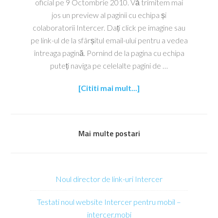
oficial pe 9 Octombrie 2010. Vă trimitem mai
jos un preview al paginii cu echipa și
colaboratorii Intercer. Dați click pe imagine sau
pe link-ul de la sfârșitul email-ului pentru a vedea
întreaga pagină. Pornind de la pagina cu echipa
puteți naviga pe celelalte pagini de …
[Cititi mai mult...]
Mai multe postari
Noul director de link-uri Intercer
Testati noul website Intercer pentru mobil –
intercer.mobi