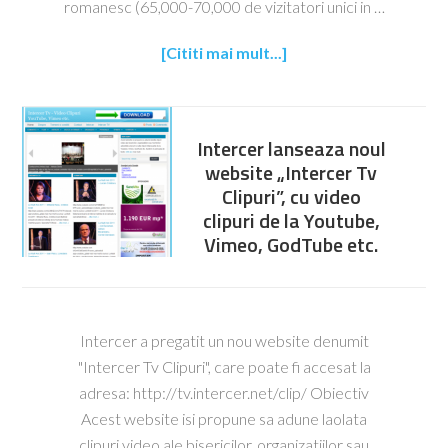
romanesc (65,000-70,000 de vizitatori unici in …
[Cititi mai mult...]
Intercer lanseaza noul
website „Intercer Tv
Clipuri”, cu video
clipuri de la Youtube,
Vimeo, GodTube etc.
Intercer a pregatit un nou website denumit
"Intercer Tv Clipuri", care poate fi accesat la
adresa: http://tv.intercer.net/clip/ Obiectiv
Acest website isi propune sa adune laolata
clipuri video ale bisericilor, organizatiilor sau