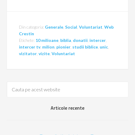
Din categoria:
Generale
,
Social
,
Voluntariat
,
Web
Crestin
Etichete:
10 milioane
,
biblia
,
donatii
,
intercer
,
intercer tv
,
milion
,
pionier
,
studii biblice
,
unic
,
vizitator
,
vizite
,
Voluntariat
Articole recente