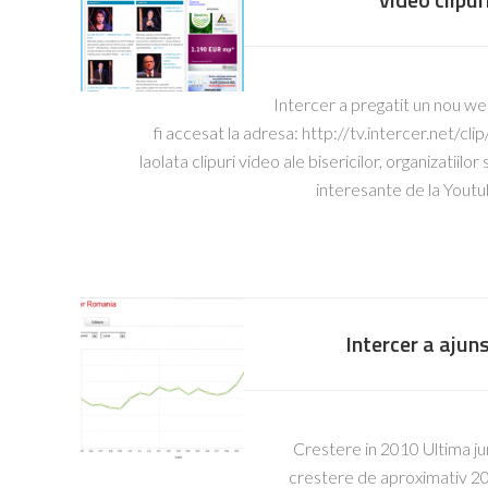
Intercer a pregatit un nou we
fi accesat la adresa: http://tv.intercer.net/cl
laolata clipuri video ale bisericilor, organizatiilo
interesante de la Yout
Intercer a ajuns
Crestere in 2010 Ultima ju
crestere de aproximativ 20,0