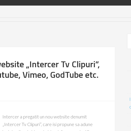
bsite „Intercer Tv Clipuri”,
outube, Vimeo, GodTube etc.
Intercer a pregatit un nou website denumit
„Intercer Tv Clipuri”, care isi propune sa adune