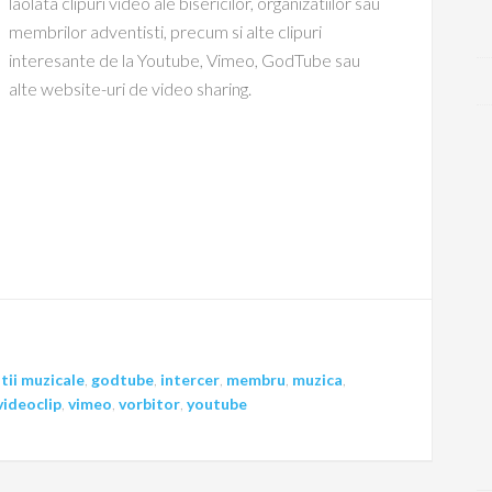
laolata clipuri video ale bisericilor, organizatiilor sau
membrilor adventisti, precum si alte clipuri
interesante de la Youtube, Vimeo, GodTube sau
alte website-uri de video sharing.
tii muzicale
,
godtube
,
intercer
,
membru
,
muzica
,
videoclip
,
vimeo
,
vorbitor
,
youtube