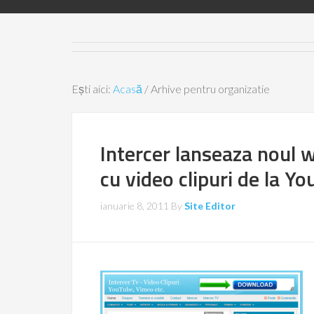
Ești aici:
Acasă
/
Arhive pentru organizatie
Intercer lanseaza noul we
cu video clipuri de la Y
ianuarie 8, 2011
By
Site Editor