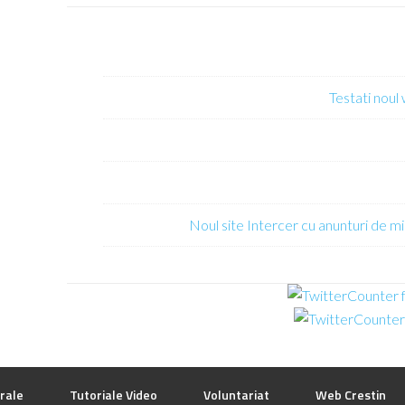
Testati noul
Noul site Intercer cu anunturi de mi
rale
Tutoriale Video
Voluntariat
Web Crestin