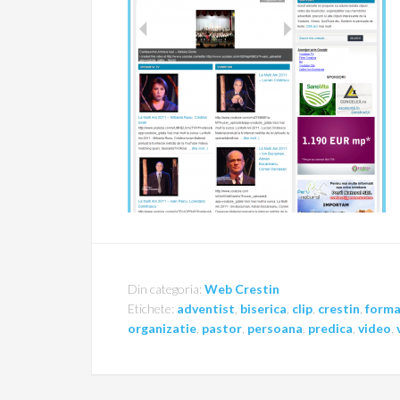
Din categoria:
Web Crestin
Etichete:
adventist
,
biserica
,
clip
,
crestin
,
forma
organizatie
,
pastor
,
persoana
,
predica
,
video
,