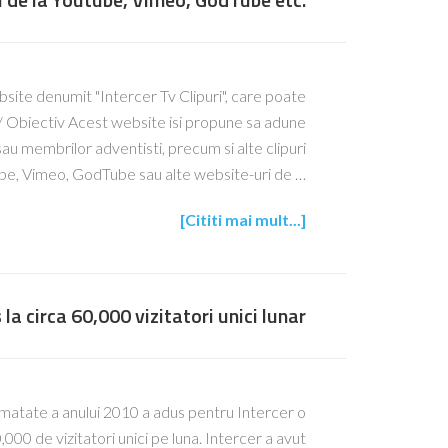
bsite denumit "Intercer Tv Clipuri", care poate
ip/ Obiectiv Acest website isi propune sa adune
r sau membrilor adventisti, precum si alte clipuri
ube, Vimeo, GodTube sau alte website-uri de …
[Cititi mai mult...]
 la circa 60,000 vizitatori unici lunar
matate a anului 2010 a adus pentru Intercer o
00 de vizitatori unici pe luna. Intercer a avut