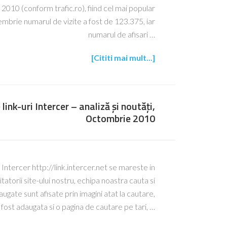
 2010 (conform trafic.ro), fiind cel mai popular
brie numarul de vizite a fost de 123.375, iar
numarul de afisari …
[Cititi mai mult...]
link-uri Intercer – analiză și noutăți,
Octombrie 2010
i Intercer http://link.intercer.net se mareste in
tatorii site-ului nostru, echipa noastra cauta si
augate sunt afisate prin imagini atat la cautare,
 A fost adaugata si o pagina de cautare pe tari, …