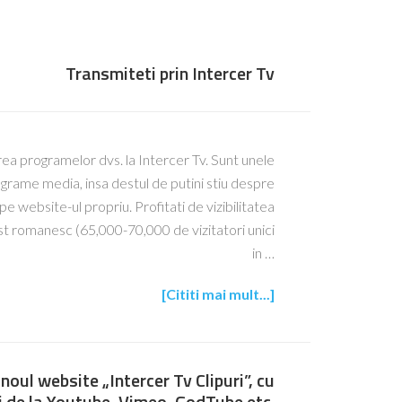
Transmiteti prin Intercer Tv
rea programelor dvs. la Intercer Tv. Sunt unele
grame media, insa destul de putini stiu despre
 website-ul propriu. Profitati de vizibilitatea
st romanesc (65,000-70,000 de vizitatori unici
in …
[Cititi mai mult...]
noul website „Intercer Tv Clipuri”, cu
ri de la Youtube, Vimeo, GodTube etc.