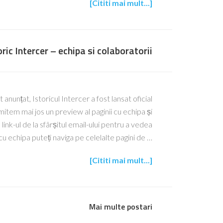
[Cititi mai mult...]
oric Intercer – echipa si colaboratorii
 anunțat, Istoricul Intercer a fost lansat oficial
tem mai jos un preview al paginii cu echipa și
link-ul de la sfârșitul email-ului pentru a vedea
cu echipa puteți naviga pe celelalte pagini de …
[Cititi mai mult...]
Mai multe postari