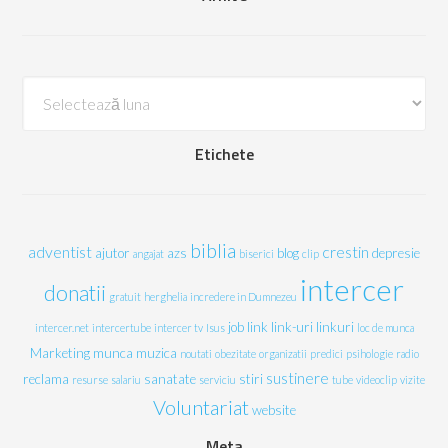
Arhive
Etichete
biblia
adventist
crestin
ajutor
azs
blog
depresie
angajat
biserici
clip
intercer
donatii
gratuit
herghelia
incredere in Dumnezeu
job
link
link-uri
linkuri
intercer.net
intercertube
intercer tv
Isus
loc de munca
Marketing
munca
muzica
noutati
obezitate
organizatii
predici
psihologie
radio
sustinere
reclama
sanatate
stiri
resurse
salariu
serviciu
tube
videoclip
vizite
Voluntariat
website
Meta