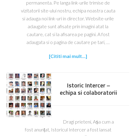
permanenta. Pe langa link-urile trimise de
vizitatorii site-ului nostru, echipa noastra cauta
si adauga noi link-uri in director. Website-urile
adaugate sunt afisate prin imagini atat la
cautare, cat si la afisarea pe pagini. A fost
adaugata si o pagina de cautare pe tari, …
[Cititi mai mult...]
Istoric Intercer –
echipa si colaboratorii
Dragi prieteni, Așa cum a
fost anunțat, Istoricul Intercer a fost lansat