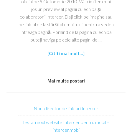
oficial pe 9 Octombrie 2010. Vă trimitem mai
jos un preview al paginii cu echipa și
colaboratorii Intercer. Dați click pe imagine sau
pe link-ul de la sfârșitul email-ului pentru a vedea
întreaga pagină. Pornind de la pagina cu echipa
puteți naviga pe celelalte pagini de …
[Cititi mai mult...]
Mai multe postari
Noul director de link-uri Intercer
Testati noul website Intercer pentru mobil –
intercer.mobi