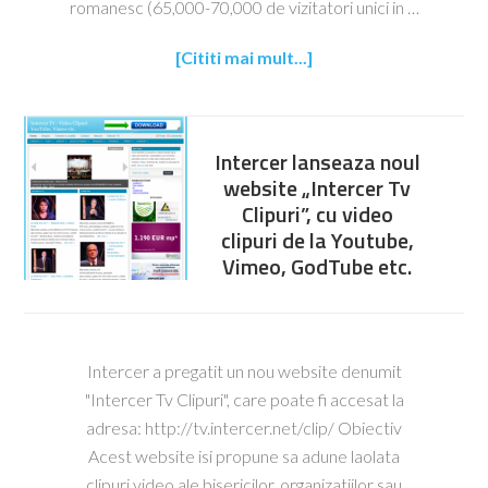
romanesc (65,000-70,000 de vizitatori unici in …
[Cititi mai mult...]
Intercer lanseaza noul
website „Intercer Tv
Clipuri”, cu video
clipuri de la Youtube,
Vimeo, GodTube etc.
Intercer a pregatit un nou website denumit
"Intercer Tv Clipuri", care poate fi accesat la
adresa: http://tv.intercer.net/clip/ Obiectiv
Acest website isi propune sa adune laolata
clipuri video ale bisericilor, organizatiilor sau