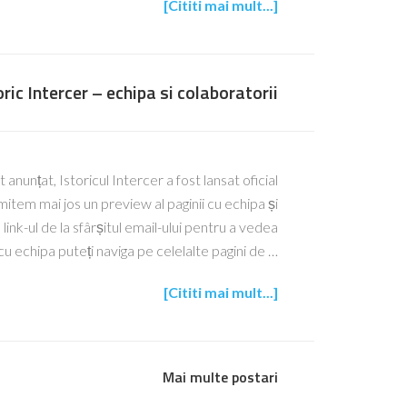
[Cititi mai mult...]
oric Intercer – echipa si colaboratorii
 anunțat, Istoricul Intercer a fost lansat oficial
tem mai jos un preview al paginii cu echipa și
link-ul de la sfârșitul email-ului pentru a vedea
cu echipa puteți naviga pe celelalte pagini de …
[Cititi mai mult...]
Mai multe postari