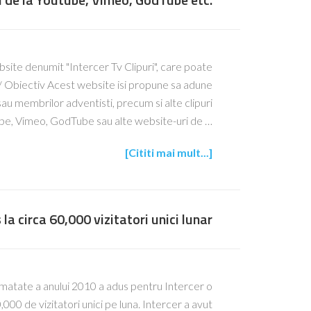
bsite denumit "Intercer Tv Clipuri", care poate
ip/ Obiectiv Acest website isi propune sa adune
r sau membrilor adventisti, precum si alte clipuri
ube, Vimeo, GodTube sau alte website-uri de …
[Cititi mai mult...]
 la circa 60,000 vizitatori unici lunar
matate a anului 2010 a adus pentru Intercer o
00 de vizitatori unici pe luna. Intercer a avut