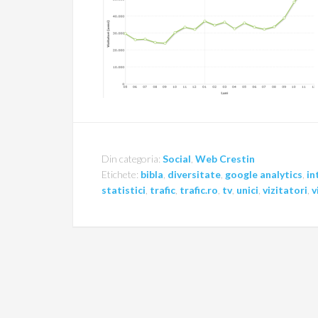
Din categoria:
Social
,
Web Crestin
Etichete:
bibla
,
diversitate
,
google analytics
,
in
statistici
,
trafic
,
trafic.ro
,
tv
,
unici
,
vizitatori
,
v