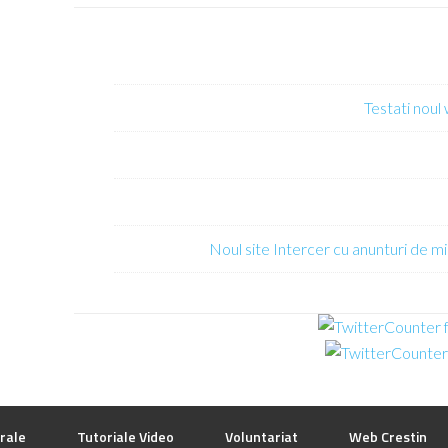
Testati noul
Noul site Intercer cu anunturi de mi
rale
Tutoriale Video
Voluntariat
Web Crestin