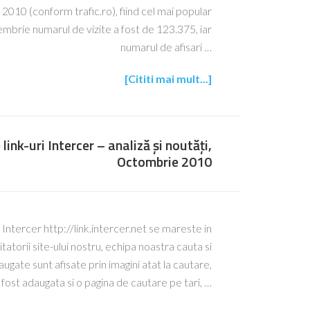
 2010 (conform trafic.ro), fiind cel mai popular
brie numarul de vizite a fost de 123.375, iar
numarul de afisari …
[Cititi mai mult...]
link-uri Intercer – analiză și noutăți,
Octombrie 2010
i Intercer http://link.intercer.net se mareste in
tatorii site-ului nostru, echipa noastra cauta si
augate sunt afisate prin imagini atat la cautare,
 A fost adaugata si o pagina de cautare pe tari, …