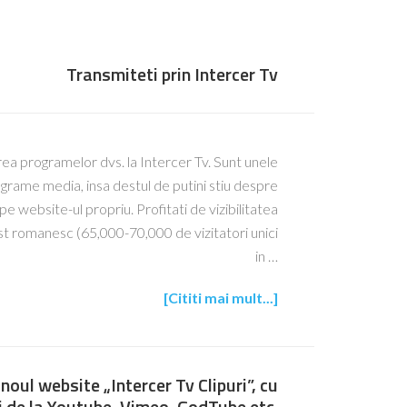
Transmiteti prin Intercer Tv
rea programelor dvs. la Intercer Tv. Sunt unele
grame media, insa destul de putini stiu despre
 website-ul propriu. Profitati de vizibilitatea
st romanesc (65,000-70,000 de vizitatori unici
in …
[Cititi mai mult...]
noul website „Intercer Tv Clipuri”, cu
ri de la Youtube, Vimeo, GodTube etc.