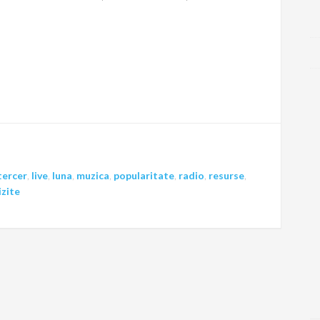
tercer
,
live
,
luna
,
muzica
,
popularitate
,
radio
,
resurse
,
izite