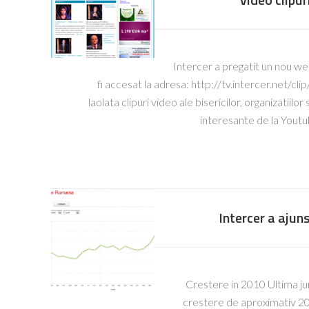
Intercer a pregatit un nou we
fi accesat la adresa: http://tv.intercer.net/cl
laolata clipuri video ale bisericilor, organizatiilo
interesante de la Yout
Intercer a ajuns
Crestere in 2010 Ultima ju
crestere de aproximativ 20,0