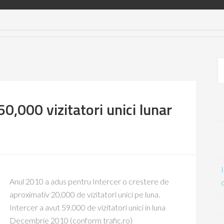
 60,000 vizitatori unici lunar
Anul 2010 a adus pentru Intercer o crestere de
aproximativ 20,000 de vizitatori unici pe luna.
Intercer a avut 59.000 de vizitatori unici in luna
Decembrie 2010 (conform trafic.ro)