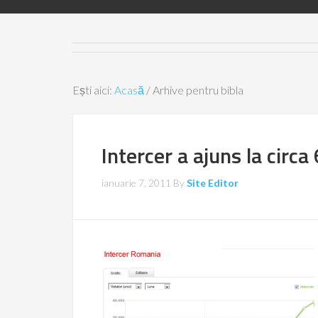
Ești aici:
Acasă
/
Arhive pentru bibla
Intercer a ajuns la circa
ianuarie 7, 2011
By
Site Editor