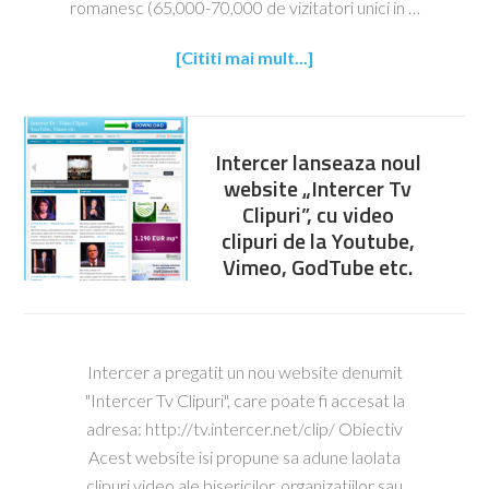
romanesc (65,000-70,000 de vizitatori unici in …
[Cititi mai mult...]
Intercer lanseaza noul
website „Intercer Tv
Clipuri”, cu video
clipuri de la Youtube,
Vimeo, GodTube etc.
Intercer a pregatit un nou website denumit
"Intercer Tv Clipuri", care poate fi accesat la
adresa: http://tv.intercer.net/clip/ Obiectiv
Acest website isi propune sa adune laolata
clipuri video ale bisericilor, organizatiilor sau