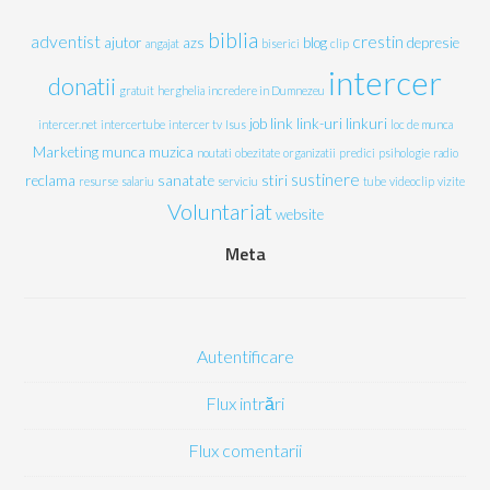
biblia
adventist
crestin
ajutor
azs
blog
depresie
angajat
biserici
clip
intercer
donatii
gratuit
herghelia
incredere in Dumnezeu
job
link
link-uri
linkuri
intercer.net
intercertube
intercer tv
Isus
loc de munca
Marketing
munca
muzica
noutati
obezitate
organizatii
predici
psihologie
radio
sustinere
reclama
sanatate
stiri
resurse
salariu
serviciu
tube
videoclip
vizite
Voluntariat
website
Meta
Autentificare
Flux intrări
Flux comentarii