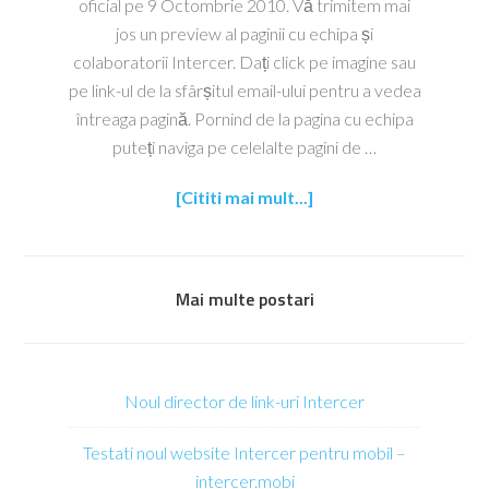
oficial pe 9 Octombrie 2010. Vă trimitem mai
jos un preview al paginii cu echipa și
colaboratorii Intercer. Dați click pe imagine sau
pe link-ul de la sfârșitul email-ului pentru a vedea
întreaga pagină. Pornind de la pagina cu echipa
puteți naviga pe celelalte pagini de …
[Cititi mai mult...]
Mai multe postari
Noul director de link-uri Intercer
Testati noul website Intercer pentru mobil –
intercer.mobi