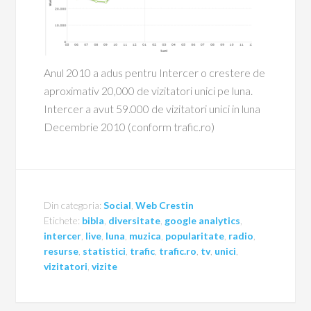
Anul 2010 a adus pentru Intercer o crestere de
aproximativ 20,000 de vizitatori unici pe luna.
Intercer a avut 59.000 de vizitatori unici in luna
Decembrie 2010 (conform trafic.ro)
Din categoria:
Social
,
Web Crestin
Etichete:
bibla
,
diversitate
,
google analytics
,
intercer
,
live
,
luna
,
muzica
,
popularitate
,
radio
,
resurse
,
statistici
,
trafic
,
trafic.ro
,
tv
,
unici
,
vizitatori
,
vizite