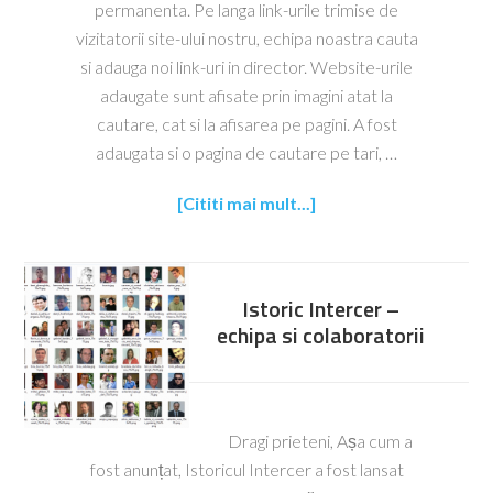
permanenta. Pe langa link-urile trimise de
vizitatorii site-ului nostru, echipa noastra cauta
si adauga noi link-uri in director. Website-urile
adaugate sunt afisate prin imagini atat la
cautare, cat si la afisarea pe pagini. A fost
adaugata si o pagina de cautare pe tari, …
[Cititi mai mult...]
Istoric Intercer –
echipa si colaboratorii
Dragi prieteni, Așa cum a
fost anunțat, Istoricul Intercer a fost lansat