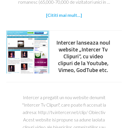
romanesc (65,000-70,000 de vizitatori unici in …
[Cititi mai mult...]
Intercer lanseaza noul
website „Intercer Tv
Clipuri”, cu video
clipuri de la Youtube,
Vimeo, GodTube etc.
Intercer a pregatit un nou website denumit
"Intercer Tv Clipuri", care poate fi accesat la
adresa: http://tv.intercer.net/clip/ Obiectiv
Acest website isi propune sa adune laolata
clipuri video ale bisericilor, organizatiilor sau