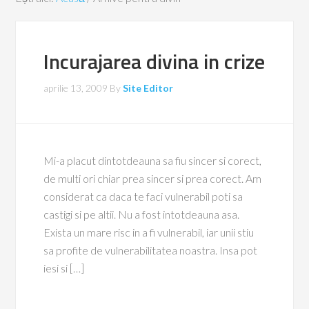
Incurajarea divina in crize
aprilie 13, 2009
By
Site Editor
Mi-a placut dintotdeauna sa fiu sincer si corect,
de multi ori chiar prea sincer si prea corect. Am
considerat ca daca te faci vulnerabil poti sa
castigi si pe altii. Nu a fost intotdeauna asa.
Exista un mare risc in a fi vulnerabil, iar unii stiu
sa profite de vulnerabilitatea noastra. Insa pot
iesi si […]