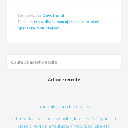
Din categoria:
Devotional
Etichete:
criza
,
divin
,
incurajare
,
Isus
,
prieten
,
speranta
,
Voluntariat
Articole recente
Transmiteti prin Intercer Tv
Intercer lanseaza noul website „Intercer Tv Clipuri”, cu
video clipuri de la Youtube, Vimeo, GodTube etc.