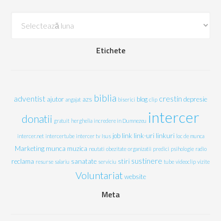
Arhive
Etichete
biblia
adventist
crestin
ajutor
azs
blog
depresie
angajat
biserici
clip
intercer
donatii
gratuit
herghelia
incredere in Dumnezeu
job
link
link-uri
linkuri
intercer.net
intercertube
intercer tv
Isus
loc de munca
Marketing
munca
muzica
noutati
obezitate
organizatii
predici
psihologie
radio
sustinere
reclama
sanatate
stiri
resurse
salariu
serviciu
tube
videoclip
vizite
Voluntariat
website
Meta