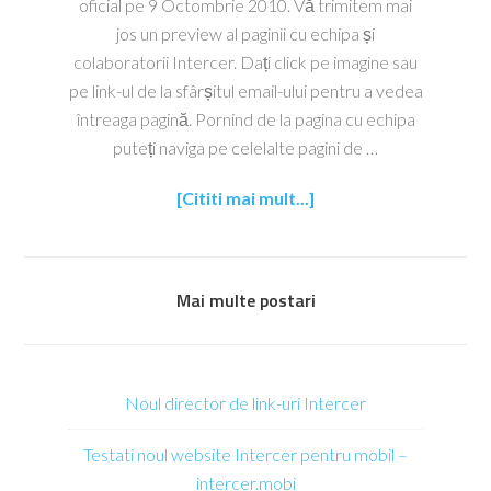
oficial pe 9 Octombrie 2010. Vă trimitem mai
jos un preview al paginii cu echipa și
colaboratorii Intercer. Dați click pe imagine sau
pe link-ul de la sfârșitul email-ului pentru a vedea
întreaga pagină. Pornind de la pagina cu echipa
puteți naviga pe celelalte pagini de …
[Cititi mai mult...]
Mai multe postari
Noul director de link-uri Intercer
Testati noul website Intercer pentru mobil –
intercer.mobi