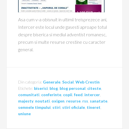
Asa cum v-a obisnuit in ultimii treisprezece ani,
Intercer este locul unde gasesti aproape totul
despre biserica si mediul adventist romanesc,
precum si multe resurse crestine cu caracter
general.
Din categoria:
Generale
,
Social
,
Web Crestin
Etichete:
biserici
,
blog
,
blog personal
,
citeste
,
comunitati
,
conferinte
,
copii
,
feed
,
intercer
,
majesty
,
noutati
,
oxigen
,
resurse
,
rss
,
sanatate
,
semnele timpului
,
stiri
,
stiri oficiale
,
tineret
,
uniune