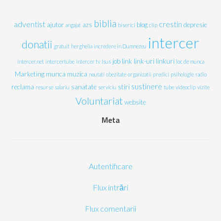
biblia
adventist
crestin
ajutor
azs
blog
depresie
angajat
biserici
clip
intercer
donatii
gratuit
herghelia
incredere in Dumnezeu
job
link
link-uri
linkuri
intercer.net
intercertube
intercer tv
Isus
loc de munca
Marketing
munca
muzica
noutati
obezitate
organizatii
predici
psihologie
radio
sustinere
reclama
sanatate
stiri
resurse
salariu
serviciu
tube
videoclip
vizite
Voluntariat
website
Meta
Autentificare
Flux intrări
Flux comentarii