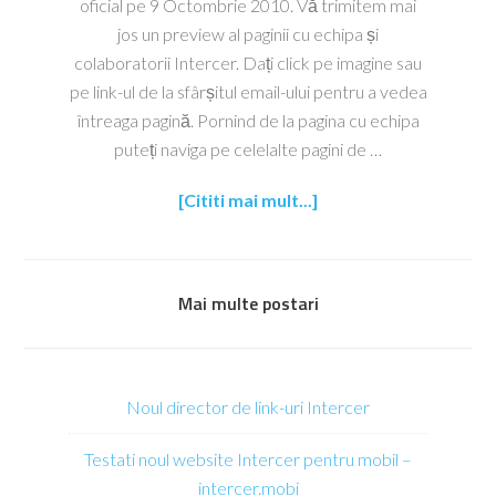
oficial pe 9 Octombrie 2010. Vă trimitem mai
jos un preview al paginii cu echipa și
colaboratorii Intercer. Dați click pe imagine sau
pe link-ul de la sfârșitul email-ului pentru a vedea
întreaga pagină. Pornind de la pagina cu echipa
puteți naviga pe celelalte pagini de …
[Cititi mai mult...]
Mai multe postari
Noul director de link-uri Intercer
Testati noul website Intercer pentru mobil –
intercer.mobi