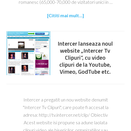
romanesc (65,000-70,000 de vizitatori unici in …
[Cititi mai mult...]
Intercer lanseaza noul
website „Intercer Tv
Clipuri”, cu video
clipuri de la Youtube,
Vimeo, GodTube etc.
Intercer a pregatit un nou website denumit
"Intercer Tv Clipuri", care poate fi accesat la
adresa: http://tv.intercer.net/clip/ Obiectiv
Acest website isi propune sa adune laolata
clipuri video ale bisericilor, organizatiilor sau