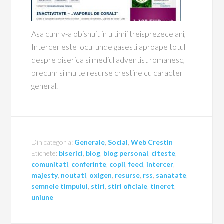
Asa cum v-a obisnuit in ultimii treisprezece ani,
Intercer este locul unde gasesti aproape totul
despre biserica si mediul adventist romanesc,
precum si multe resurse crestine cu caracter
general.
Din categoria:
Generale
,
Social
,
Web Crestin
Etichete:
biserici
,
blog
,
blog personal
,
citeste
,
comunitati
,
conferinte
,
copii
,
feed
,
intercer
,
majesty
,
noutati
,
oxigen
,
resurse
,
rss
,
sanatate
,
semnele timpului
,
stiri
,
stiri oficiale
,
tineret
,
uniune