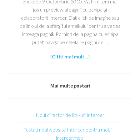
oficial pe 9 Octombrie 2010. Vă trimitem mai
jos un preview al paginii cu echipa și
colaboratorii Intercer. Dați click pe imagine sau
pe link-ul de la sfârșitul email-ului pentru a vedea
întreaga pagină. Pornind de la pagina cu echipa
puteți naviga pe celelalte pagini de …
[Cititi mai mult...]
Mai multe postari
Noul director de link-uri Intercer
Testati noul website Intercer pentru mobil –
intercer.mobi