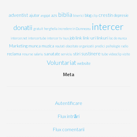
biblia
adventist
crestin
ajutor
azs
blog
depresie
angajat
biserici
clip
intercer
donatii
gratuit
herghelia
incredere in Dumnezeu
job
link
link-uri
linkuri
intercer.net
intercertube
intercer tv
Isus
loc de munca
Marketing
munca
muzica
noutati
obezitate
organizatii
predici
psihologie
radio
sustinere
reclama
sanatate
stiri
resurse
salariu
serviciu
tube
videoclip
vizite
Voluntariat
website
Meta
Autentificare
Flux intrări
Flux comentarii