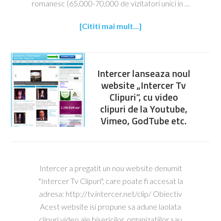
romanesc (65,000-70,000 de vizitatori unici in …
[Cititi mai mult...]
Intercer lanseaza noul
website „Intercer Tv
Clipuri”, cu video
clipuri de la Youtube,
Vimeo, GodTube etc.
Intercer a pregatit un nou website denumit
"Intercer Tv Clipuri", care poate fi accesat la
adresa: http://tv.intercer.net/clip/ Obiectiv
Acest website isi propune sa adune laolata
clipuri video ale bisericilor, organizatiilor sau