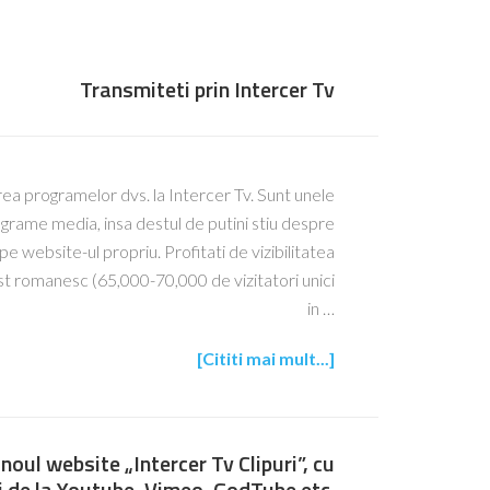
Transmiteti prin Intercer Tv
rea programelor dvs. la Intercer Tv. Sunt unele
grame media, insa destul de putini stiu despre
 website-ul propriu. Profitati de vizibilitatea
st romanesc (65,000-70,000 de vizitatori unici
in …
[Cititi mai mult...]
noul website „Intercer Tv Clipuri”, cu
ri de la Youtube, Vimeo, GodTube etc.