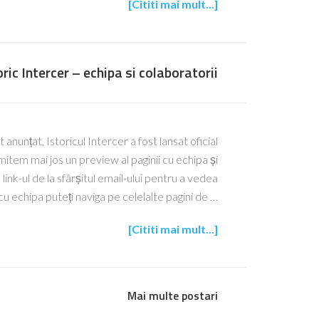
[Cititi mai mult...]
oric Intercer – echipa si colaboratorii
 anunțat, Istoricul Intercer a fost lansat oficial
tem mai jos un preview al paginii cu echipa și
link-ul de la sfârșitul email-ului pentru a vedea
cu echipa puteți naviga pe celelalte pagini de …
[Cititi mai mult...]
Mai multe postari