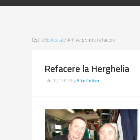
Ești aici:
Acasă
/
Arhive pentru refacere
Refacere la Herghelia
iulie 17, 2009
By
Site Editor