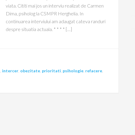
viata. Cititi mai jos un interviu realizat de Carmen
Dima, psiholog la CSMPR Herghelia. In
continuarea interviului am adaugat cateva randuri
despre situatia actuala. * * * * […]
a
,
intercer
,
obezitate
,
prioritati
,
psihologie
,
refacere
,