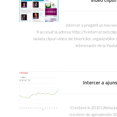
Intercer a pregatit un nou we
fi accesat la adresa: http://tv.intercer.net/cl
laolata clipuri video ale bisericilor, organizatiilo
interesante de la Yout
Intercer a ajuns
Crestere in 2010 Ultima ju
crestere de aproximativ 20,0