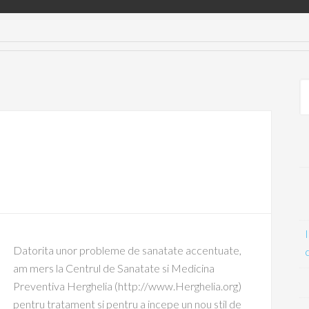
Datorita unor probleme de sanatate accentuate,
am mers la Centrul de Sanatate si Medicina
Preventiva Herghelia (http://www.Herghelia.org)
pentru tratament si pentru a incepe un nou stil de