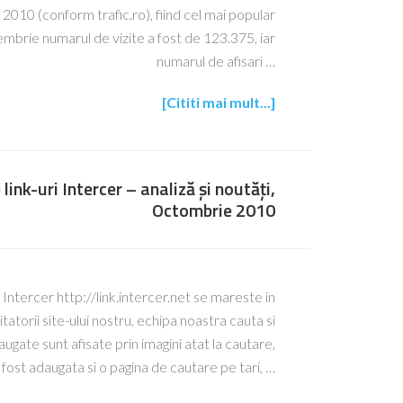
 2010 (conform trafic.ro), fiind cel mai popular
brie numarul de vizite a fost de 123.375, iar
numarul de afisari …
[Cititi mai mult...]
link-uri Intercer – analiză și noutăți,
Octombrie 2010
i Intercer http://link.intercer.net se mareste in
tatorii site-ului nostru, echipa noastra cauta si
augate sunt afisate prin imagini atat la cautare,
 A fost adaugata si o pagina de cautare pe tari, …