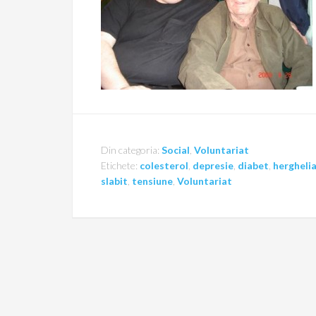
Din categoria:
Social
,
Voluntariat
Etichete:
colesterol
,
depresie
,
diabet
,
hergheli
slabit
,
tensiune
,
Voluntariat