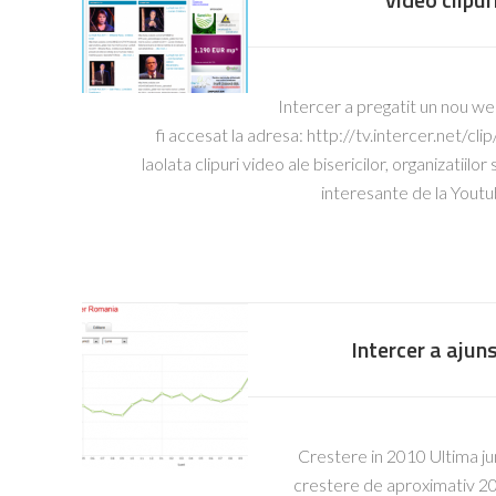
Intercer a pregatit un nou we
fi accesat la adresa: http://tv.intercer.net/cl
laolata clipuri video ale bisericilor, organizatiilo
interesante de la Yout
Intercer a ajuns
Crestere in 2010 Ultima ju
crestere de aproximativ 20,0