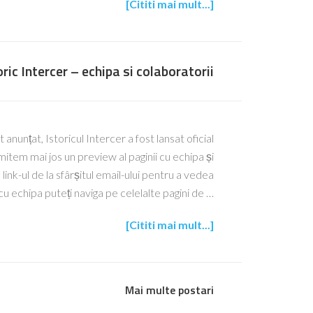
[Cititi mai mult...]
oric Intercer – echipa si colaboratorii
 anunțat, Istoricul Intercer a fost lansat oficial
tem mai jos un preview al paginii cu echipa și
link-ul de la sfârșitul email-ului pentru a vedea
cu echipa puteți naviga pe celelalte pagini de …
[Cititi mai mult...]
Mai multe postari