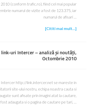
 2010 (conform trafic.ro), fiind cel mai popular
brie numarul de vizite a fost de 123.375, iar
numarul de afisari …
[Cititi mai mult...]
link-uri Intercer – analiză și noutăți,
Octombrie 2010
i Intercer http://link.intercer.net se mareste in
tatorii site-ului nostru, echipa noastra cauta si
augate sunt afisate prin imagini atat la cautare,
 A fost adaugata si o pagina de cautare pe tari, …