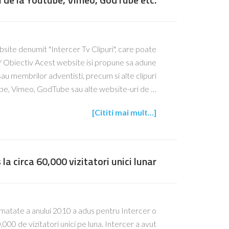
bsite denumit "Intercer Tv Clipuri", care poate
ip/ Obiectiv Acest website isi propune sa adune
r sau membrilor adventisti, precum si alte clipuri
ube, Vimeo, GodTube sau alte website-uri de …
[Cititi mai mult...]
 la circa 60,000 vizitatori unici lunar
matate a anului 2010 a adus pentru Intercer o
00 de vizitatori unici pe luna. Intercer a avut