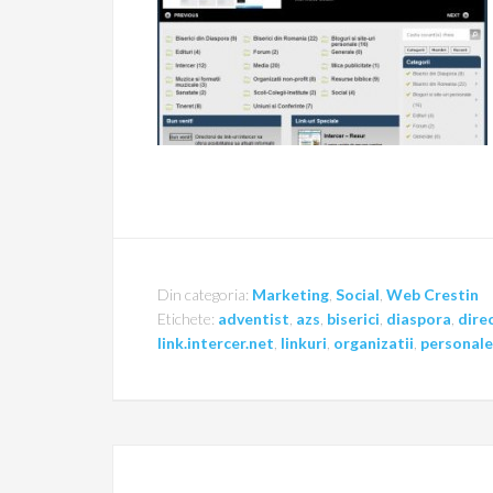
Din categoria:
Marketing
,
Social
,
Web Crestin
Etichete:
adventist
,
azs
,
biserici
,
diaspora
,
direc
link.intercer.net
,
linkuri
,
organizatii
,
personale