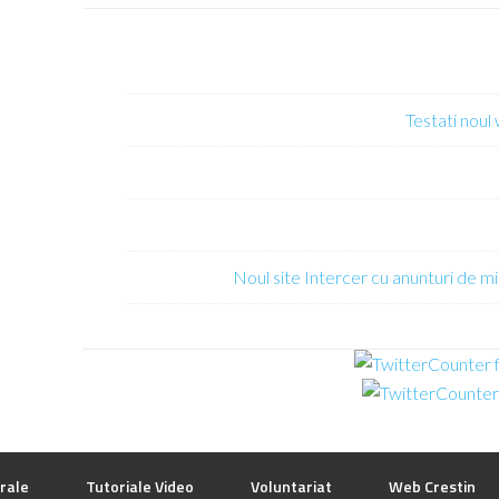
Testati noul
Noul site Intercer cu anunturi de mi
rale
Tutoriale Video
Voluntariat
Web Crestin