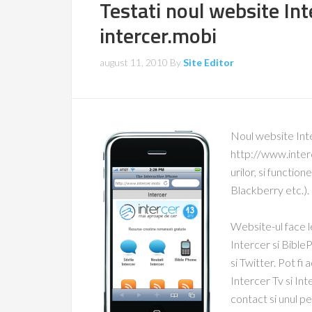
Testati noul website In
intercer.mobi
august 11, 2010
By
Site Editor
Noul website Inte
http://www.interc
urilor, si functio
Blackberry etc.).
Website-ul face le
Intercer si Bible
si Twitter. Pot fi
Intercer Tv si In
contact si unul p