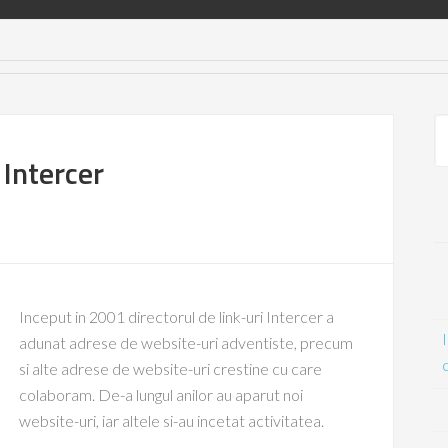
 Intercer
Inceput in 2001 directorul de link-uri Intercer a
adunat adrese de website-uri adventiste, precum
si alte adrese de website-uri crestine cu care
colaboram. De-a lungul anilor au aparut noi
website-uri, iar altele si-au incetat activitatea.