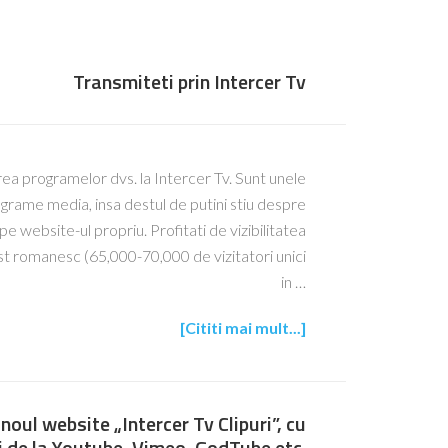
Transmiteti prin Intercer Tv
rea programelor dvs. la Intercer Tv. Sunt unele
grame media, insa destul de putini stiu despre
 website-ul propriu. Profitati de vizibilitatea
st romanesc (65,000-70,000 de vizitatori unici
in …
[Cititi mai mult...]
noul website „Intercer Tv Clipuri”, cu
ri de la Youtube, Vimeo, GodTube etc.